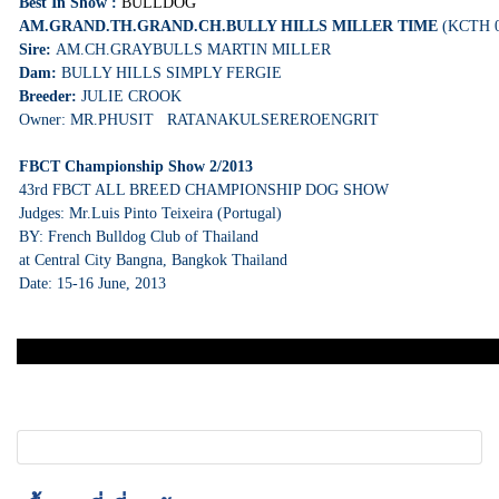
Best In Show :
BULLDOG
AM.GRAND.TH.GRAND.CH.BULLY HILLS MILLER TIME
(KCTH 0
Sire:
AM.CH.GRAYBULLS MARTIN MILLER
Dam:
BULLY HILLS SIMPLY FERGIE
Breeder:
JULIE CROOK
Owner: MR.PHUSIT RATANAKULSEREROENGRIT
FBCT Championship Show 2/2013
43rd FBCT ALL BREED CHAMPIONSHIP DOG SHOW
Judges: Mr.Luis Pinto Teixeira (Portugal)
BY: French Bulldog Club of Thailand
at Central City Bangna, Bangkok Thailand
Date: 15-16 June, 2013