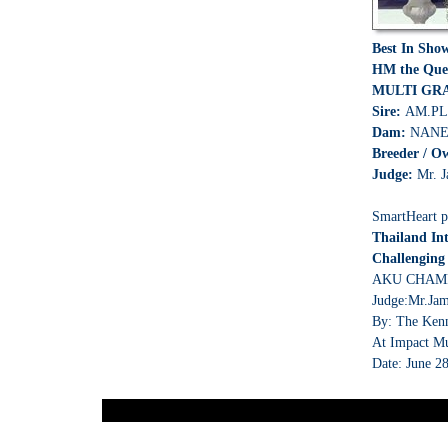
Best In Sho
HM the Quee
MULTI GR
Sire:
AM.PL
Dam:
NANE
Breeder / O
Judge:
Mr. J
SmartHeart p
Thailand In
Challenging
AKU CHAMP
Judge:Mr.Ja
By: The Kenn
At Impact M
Date: June 2