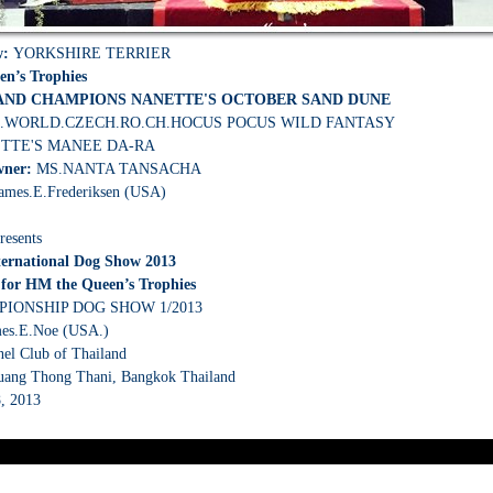
w
:
YORKSHIRE TERRIER
n’s Trophies
AND CHAMPIONS
NANETTE'S OCTOBER SAND DUNE
.WORLD.CZECH.RO.CH.HOCUS POCUS WILD FANTASY
TTE'S MANEE DA-RA
wner:
MS.NANTA TANSACHA
ames.E.Frederiksen (USA)
resents
ternational Dog Show 2013
 for HM the Queen’s Trophies
IONSHIP DOG SHOW 1/2013
mes.E.Noe (USA.)
el Club of Thailand
uang Thong Thani, Bangkok Thailand
8, 2013