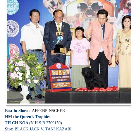
Best In Show :
AFFENPINSCHER
HM the Queen’s Trophies
T
H.CH.NOA
(N.H.S.B.2709150)
Sire:
BLACK JACK V. TANI KAZARI