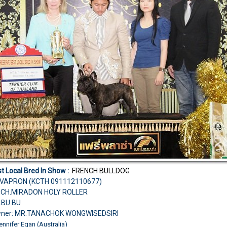
t Local Bred In Show :
FRENCH BULLDOG
IVAPRON (KCTH 091112110677)
M.CH.MIRADON HOLY ROLLER
.BU BU
wner: MR.TANACHOK WONGWISEDSIRI
nnifer Egan (Australia)