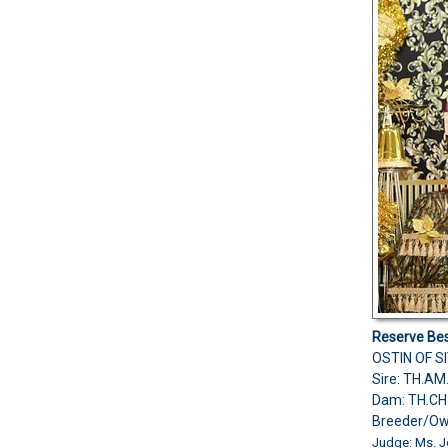
Reserve Bes
OSTIN OF S
Sire: TH.A
Dam: TH.CH
Breeder/O
Judge: Ms. Je