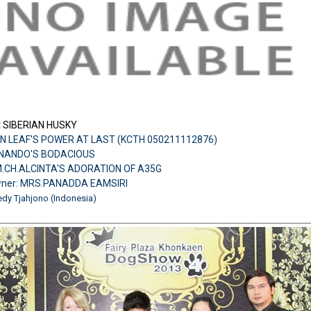
:
SIBERIAN HUSKY
N LEAF'S POWER AT LAST (KCTH 050211112876)
H.NANDO'S BODACIOUS
.CH.ALCINTA'S ADORATION OF A35G
wner: MRS.PANADDA EAMSIRI
edy Tjahjono (Indonesia)