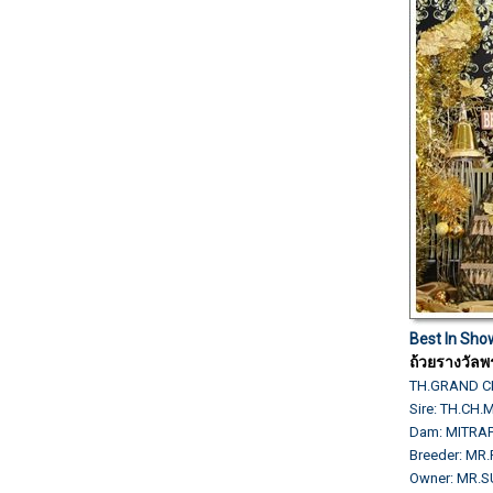
Best In Sho
ถ้วยรางวัลพ
TH.GRAND C
Sire: TH.CH
Dam: MITRAP
Breeder: MR.
Owner: MR