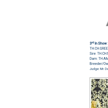
rd
3
In Show 
TH.CH.GREE
Sire: TH.C
Dam: TH.AM
Breeder/O
Judge: Mr. D