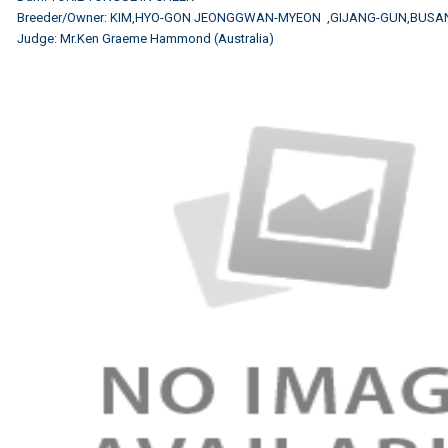
Breeder/Owner: KIM,HYO-GON JEONGGWAN-MYEON ,GIJANG-GUN,BUSA
Judge: Mr.Ken Graeme Hammond (Australia)