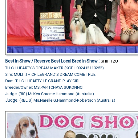
:
Best In Show /
Reserve Best Local Bred In Show
SHIH TZU
TH.CH.HEARTY'S DREAM MAKER (KCTH 092412110252)
Sire: MULTI.TH.CH.LEGRAND'S DREAM COME TRUE
Dam: TH.CH.HEARTY-LE GRAND PLAY GIRL
Breeder/Owner: MS.PAPITCHAYA SUKONNOI
Judge: (BIS) Mr.Ken Graeme Hammond (Australia)
Judge:
(RBLIS) Ms.Narelle G.Hammond-Robertson (Australia)