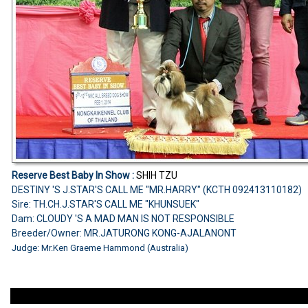
Reserve Best Baby In Show :
SHIH TZU
DESTINY 'S J.STAR'S CALL ME "MR.HARRY" (KCTH 092413110182)
Sire: TH.CH.J.STAR'S CALL ME "KHUNSUEK"
Dam: CLOUDY 'S A MAD MAN IS NOT RESPONSIBLE
Breeder/Owner: MR.JATURONG KONG-AJALANONT
Judge: Mr.Ken Graeme Hammond (Australia)