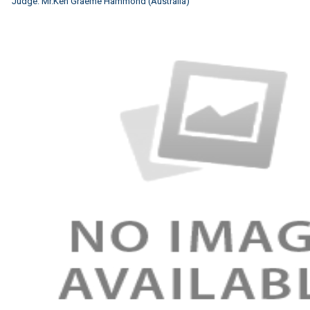
Judge: Mr.Ken Graeme Hammond (Australia)