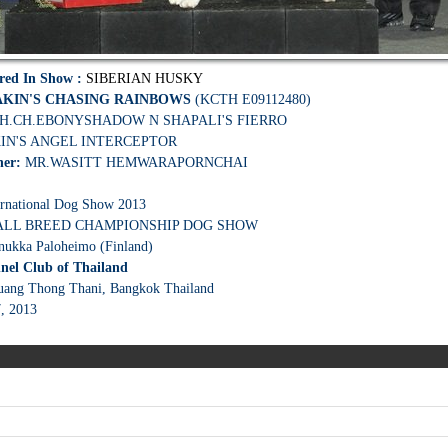
Bred In Show :
SIBERIAN HUSKY
AKIN'S CHASING RAINBOWS
(KCTH E09112480)
H.CH.EBONYSHADOW N SHAPALI'S FIERRO
IN'S ANGEL INTERCEPTOR
ner:
MR.WASITT HEMWARAPORNCHAI
ernational Dog Show 2013
 ALL BREED CHAMPIONSHIP DOG SHOW
nukka Paloheimo (Finland)
nel Club of Thailand
uang Thong Thani, Bangkok Thailand
7, 2013