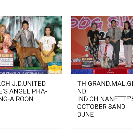
.CH.J.D.UNITED
TH.GRAND.MAL.G
E'S ANGEL PHA-
ND
NG-A ROON
IND.CH.NANETTE'
OCTOBER SAND
DUNE