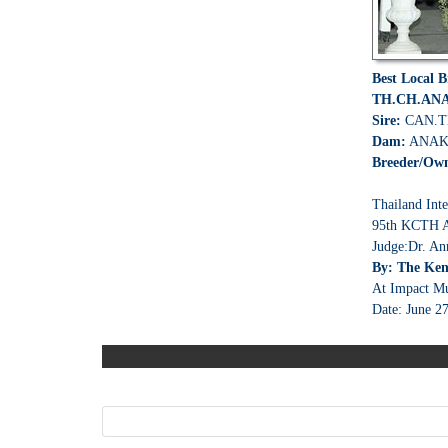
Best Local 
TH.CH.AN
Sire:
CAN.T
Dam:
ANAK
Breeder/Ow
Thailand Int
95th KCTH
Judge:Dr. An
By: The Ken
At Impact M
Date: June 2