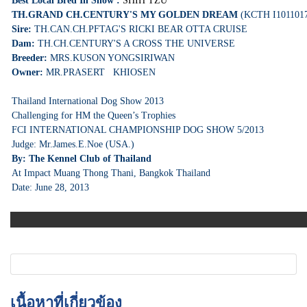
Best Local Bred In Show :
SHIH TZU
TH.GRAND CH.CENTURY'S MY GOLDEN DREAM
(KCTH I101101
Sire:
TH.CAN.CH.PFTAG'S RICKI BEAR OTTA CRUISE
Dam:
TH.CH.CENTURY'S A CROSS THE UNIVERSE
Breeder:
MRS.KUSON YONGSIRIWAN
Owner:
MR.PRASERT KHIOSEN
Thailand International Dog Show 2013
Challenging for HM the Queen’s Trophies
FCI INTERNATIONAL CHAMPIONSHIP DOG SHOW 5/2013
Judge: Mr.James.E.Noe (USA.)
By: The Kennel Club of Thailand
At Impact Muang Thong Thani, Bangkok Thailand
Date: June 28, 2013
เนื้อหาที่เกี่ยวข้อง