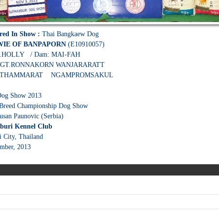
Bred In Show :
Thai Bangkaew Dog
WIE OF BANPAPORN
(E10910057)
.HOLLY / Dam: MAI-FAH
GT.RONNAKORN WANJARARATT
.THAMMARAT NGAMPROMSAKUL
Dog Show 2013
 Breed Championship Dog Show
usan Paunovic (Serbia)
buri Kennel Club
i City, Thailand
mber, 2013