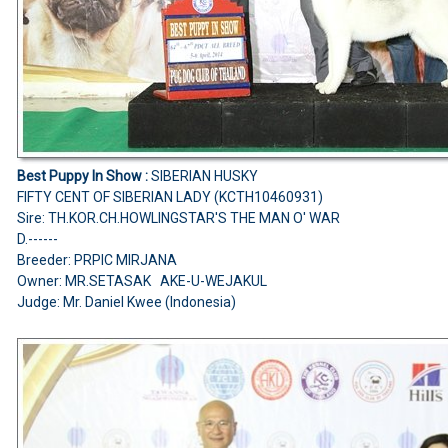
Best Puppy In Show :
SIBERIAN HUSKY
FIFTY CENT OF SIBERIAN LADY (KCTH10460931)
Sire: TH.KOR.CH.HOWLINGSTAR'S THE MAN O' WAR
D.------
Breeder: PRPIC MIRJANA
Owner: MR.SETASAK AKE-U-WEJAKUL
Judge: Mr. Daniel Kwee (Indonesia)