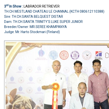
rd
3
In Show :
LABRADOR RETRIEVER
TH.CH.WESTLAND CHATEAU LE CHANNAL (KCTH 080612110388)
Sire: TH.CH.SANTA BELQUEST DISTAR
Dam: TH.CH.SANTA TRINITY'S LUKE SUPER JUNIOR
Breeder/Owner: MR.SEREE KHAMPANYA
Judge: Mr. Harto Stockmari (Finland)