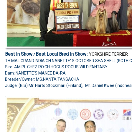
Best In Show
Best Local Bred In Show
YORKSHIRE TERRIER
/
:
TH.MAL.GRAND.INDIA.CH.NANETTE' S OCTOBER SEA SHELL (KCTH 
Sire: AM.PL.CHEZ.RO.CH.HOCUS POCUS WILD FANTASY
Dam: NANETTE'S MANEE DA-RA
Breeder/Owner: MS.NANTA TANSACHA
Judge: (BIS) Mr. Harto Stockmari (Finland), Mr. Daniel Kwee (Indonesi