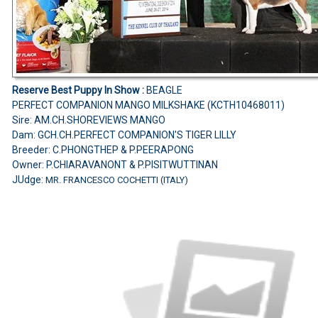
Reserve Best Puppy In Show :
BEAGLE
PERFECT COMPANION MANGO MILKSHAKE (KCTH10468011)
Sire: AM.CH.SHOREVIEWS MANGO
Dam: GCH.CH.PERFECT COMPANION'S TIGER LILLY
Breeder: C.PHONGTHEP & P.PEERAPONG
Owner: P.CHIARAVANONT & P.PISITWUTTINAN
JUdge:
MR. FRANCESCO COCHETTI (ITALY)