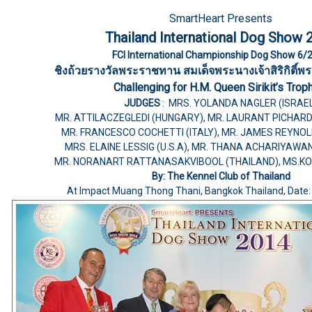
SmartHeart Presents
Thailand International Dog Show 
FCI International Championship Dog Show 6/
ชิงถ้วยรางวัลพระราชทาน สมเด็จพระนางเจ้าสิริกิติ์
Challenging for H.M. Queen Sirikit’s Trop
JUDGES
: MRS. YOLANDA NAGLER (ISRAE
MR. ATTILACZEGLEDI (HUNGARY), MR. LAURANT PICHAR
MR. FRANCESCO COCHETTI (ITALY), MR. JAMES REYN
MRS. ELAINE LESSIG (U.S.A), MR. THANA ACHARIYAW
MR. NORANART RATTANASAKVIBOOL (THAILAND), MS.KO 
By: The Kennel Club of Thailand
At Impact Muang Thong Thani, Bangkok Thailand, Date