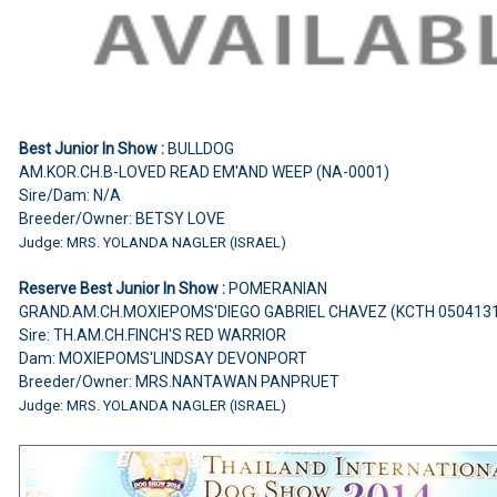
Best Junior In Show :
BULLDOG
AM.KOR.CH.B-LOVED READ EM'AND WEEP (NA-0001)
Sire/Dam: N/A
Breeder/Owner: BETSY LOVE
Judge: MRS. YOLANDA NAGLER (ISRAEL)
Reserve Best Junior In Show :
POMERANIAN
GRAND.AM.CH.MOXIEPOMS'DIEGO GABRIEL CHAVEZ (KCTH 050413
Sire: TH.AM.CH.FINCH'S RED WARRIOR
Dam: MOXIEPOMS'LINDSAY DEVONPORT
Breeder/Owner: MRS.NANTAWAN PANPRUET
Judge: MRS. YOLANDA NAGLER (ISRAEL)