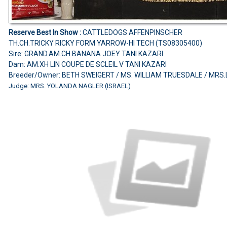
Reserve Best In Show :
CATTLEDOGS AFFENPINSCHER
TH.CH.TRICKY RICKY FORM YARROW-HI TECH (TS08305400)
Sire: GRAND.AM.CH.BANANA JOEY TANI KAZARI
Dam: AM.XH LIN COUPE DE SCLEIL V TANI KAZARI
Breeder/Owner: BETH SWEIGERT / MS. WILLIAM TRUESDALE / MR
Judge: MRS. YOLANDA NAGLER (ISRAEL)