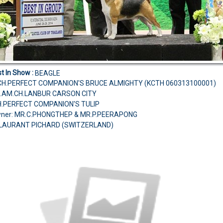
t In Show :
BEAGLE
.CH.PERFECT COMPANION'S BRUCE ALMIGHTY (KCTH 060313100001)
D.AM.CH.LANBUR CARSON CITY
H.PERFECT COMPANION'S TULIP
wner: MR.C.PHONGTHEP & MR.P.PEERAPONG
 LAURANT PICHARD (SWITZERLAND)