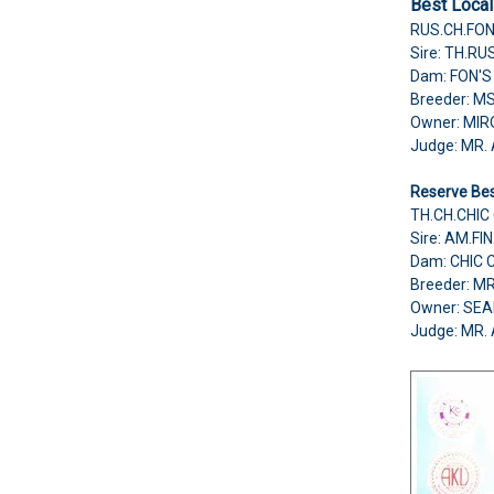
Best Local
RUS.CH.FON
Sire: TH.RU
Dam: FON'S
Breeder: 
Owner: MI
Judge: MR.
Reserve Bes
TH.CH.CHIC
Sire: AM.F
Dam: CHIC
Breeder: M
Owner: SE
Judge: MR.