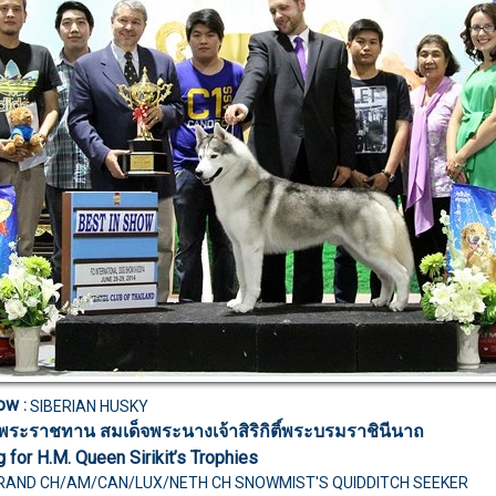
how
:
SIBERIAN HUSKY
ลพระราชทาน สมเด็จพระนางเจ้าสิริกิติ์พระบรมราชินีนาถ
 for H.M. Queen Sirikit’s Trophies
GRAND CH/AM/CAN/LUX/NETH CH
SNOWMIST'S QUIDDITCH SEEKER