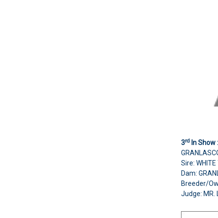
rd
3
In Show 
GRANLASCO 
Sire: WHIT
Dam: GRAN
Breeder/Ow
Judge: MR.