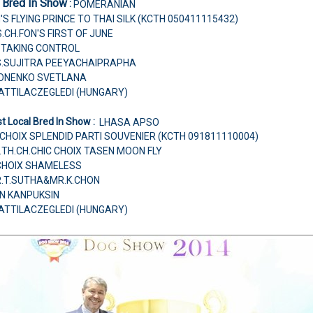
 Bred In Show
:
POMERANIAN
'S FLYING PRINCE TO THAI SILK (KCTH 050411115432)
S.CH.FON'S FIRST OF JUNE
 TAKING CONTROL
MS.SUJITRA PEEYACHAIPRAPHA
RONENKO SVETLANA
 ATTILACZEGLEDI (HUNGARY)
t Local Bred In Show :
LHASA APSO
 CHOIX SPLENDID PARTI SOUVENIER (KCTH 091811110004)
IN.TH.CH.CHIC CHOIX TASEN MOON FLY
 CHOIX SHAMELESS
R.T.SUTHA&MR.K.CHON
AN KANPUKSIN
 ATTILACZEGLEDI (HUNGARY)