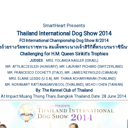
SmartHeart Presents
Thailand International Dog Show 2014
FCI International Championship Dog Show 8/2014
ิงถ้วยรางวัลพระราชทาน สมเด็จพระนางเจ้าสิริกิติ์พระบรมราชินีน
Challenging for H.M. Queen Sirikit’s Trophies
JUDGES
: MRS. YOLANDA NAGLER (ISRAEL)
MR. ATTILACZEGLEDI (HUNGARY), MR. LAURANT PICHARD (SWITZERLAND)
MR. FRANCESCO COCHETTI (ITALY), MR. JAMES REYNOLDS (CANADA)
MRS. ELAINE LESSIG (U.S.A), MR. THANA ACHARIYAWAN (THAILAND)
MR. NORANART RATTANASAKVIBOOL (THAILAND), MS.KO I CHEN (TAIWAN)
By: The Kennel Club of Thailand
At Impact Muang Thong Thani, Bangkok Thailand, Date: 28 June 2014