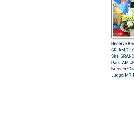
Reserve Bes
GR. AM.TH
Sire: GRAN
Dam: AM.C
Breeder/O
Judge: MR.