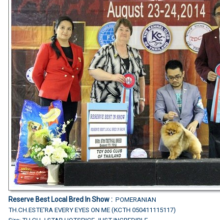
Reserve Best Local Bred In Show :
POMERANIAN
TH.CH.ESTE'RA EVERY EYES ON ME (KCTH 050411115117)