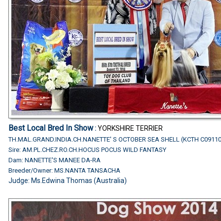
Best Local Bred In Show
:
YORKSHIRE TERRIER
TH.MAL.GRAND.INDIA.CH.NANETTE' S OCTOBER SEA SHELL (KCTH C0911
Sire: AM.PL.CHEZ.RO.CH.HOCUS POCUS WILD FANTASY
Dam: NANETTE'S MANEE DA-RA
Breeder/Owner: MS.NANTA TANSACHA
Judge:
Ms.Edwina Thomas (Australia)