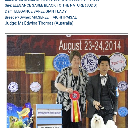
Sire: ELEGANCE SAREE BLACK TO THE NATURE (JUDO)
Dam: ELEGANCE SAREE GIANT LADY
Breeder/Owner: MR.SEREE VICHITPAISAL
Judge:
Ms.Edwina Thomas (Australia)