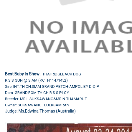
Best Baby In Show :
THAI RIDGEBACK DOG
R.S'S GUN @ SIAM (KCTH11471452)
Sire: INT.TH.CH.SIAM GRAND PETCH-AMPOL BY D-D-P
Dam: GRAND.ROM.TH.CH.R.S.S.PLOY
Breeder: MR.L.SUKSAWANG&MR.N.THAMARUT
Owner: SUKSAWANG LUEKSAMRAN
Judge:
Ms.Edwina Thomas (Australia)