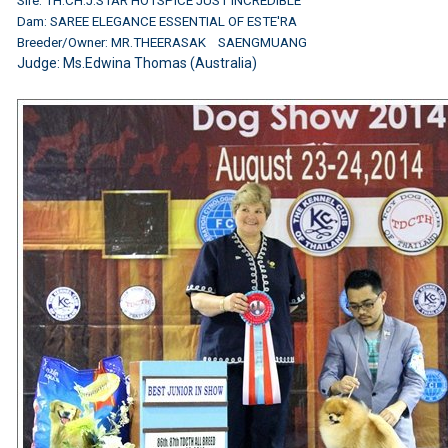
Sire: TH.CH.J.STAR HOTSPICE JUST INCREDIBLE
Dam: SAREE ELEGANCE ESSENTIAL OF ESTE'RA
Breeder/Owner: MR.THEERASAK SAENGMUANG
Judge:
Ms.Edwina Thomas (Australia)