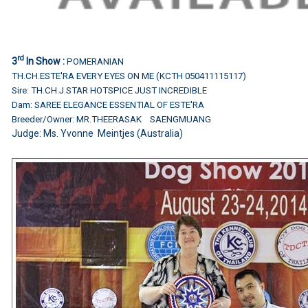
rd
3
In Show :
POMERANIAN
TH.CH.ESTE'RA EVERY EYES ON ME (KCTH 050411115117)
Sire: TH.CH.J.STAR HOTSPICE JUST INCREDIBLE
Dam: SAREE ELEGANCE ESSENTIAL OF ESTE'RA
Breeder/Owner: MR.THEERASAK SAENGMUANG
Judge: Ms. Yvonne Meintjes (Australia)