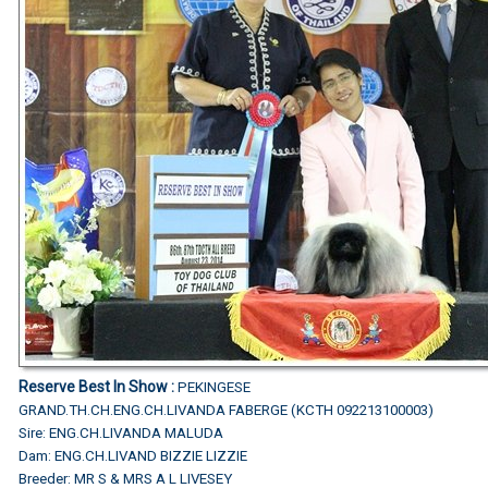
Reserve Best In Show :
PEKINGESE
GRAND.TH.CH.ENG.CH.LIVANDA FABERGE (KCTH 092213100003)
Sire: ENG.CH.LIVANDA MALUDA
Dam: ENG.CH.LIVAND BIZZIE LIZZIE
Breeder: MR S & MRS A L LIVESEY