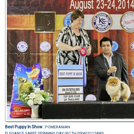
Best Puppy In Show :
POMERANIAN
ELEGANCE SAREE SPINNING DAY (KCTH 050413117490)