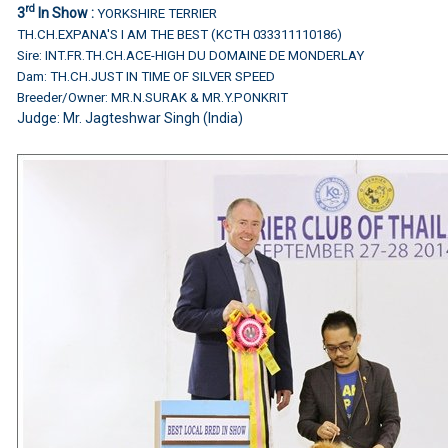
rd
3
In Show :
YORKSHIRE TERRIER
TH.CH.EXPANA'S I AM THE BEST (KCTH 033311110186)
Sire: INT.FR.TH.CH.ACE-HIGH DU DOMAINE DE MONDERLAY
Dam: TH.CH.JUST IN TIME OF SILVER SPEED
Breeder/Owner: MR.N.SURAK & MR.Y.PONKRIT
Judge:
Mr. Jagteshwar Singh (India)