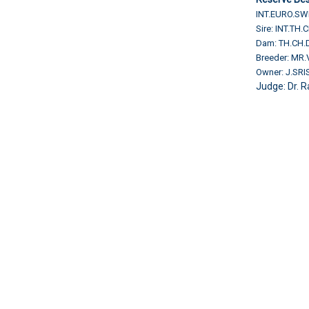
INT.EURO.SW
Sire: INT.TH
Dam: TH.CH
Breeder: MR
Owner: J.SR
Judge: Dr. R