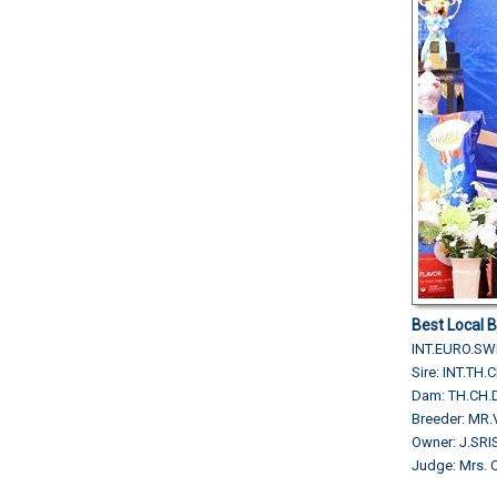
Best Local 
INT.EURO.SW
Sire: INT.TH
Dam: TH.CH
Breeder: MR
Owner: J.SR
Judge: Mrs. C