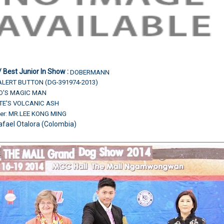
 Best Junior In Show :
DOBERMANN
LERT BUTTON (DG-391974-2013)
DO'S MAGIC MAN
TE'S VOLCANIC ASH
er: MR.LEE KONG MING
afael Otalora (Colombia)