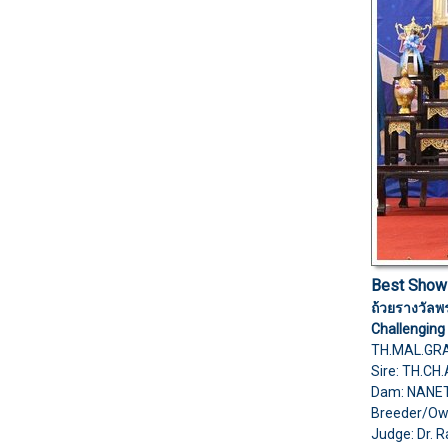
Best Show
ถ้วยรางวัลพ
Challenging 
TH.MAL.GRA
Sire: TH.C
Dam: NANE
Breeder/O
Judge: Dr. R