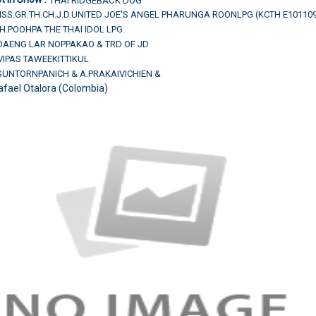
THAI RIDGEBACK DOG
ISS.GR.TH.CH.J.D.UNITED JOE'S ANGEL PHARUNGA ROONLPG (KCTH E10110
.CH.POOHPA THE THAI IDOL LPG.
.DAENG LAR NOPPAKAO & TRD OF JD
.VIPAS TAWEEKITTIKUL
ISUNTORNPANICH & A.PRAKAIVICHIEN &
afael Otalora (Colombia)