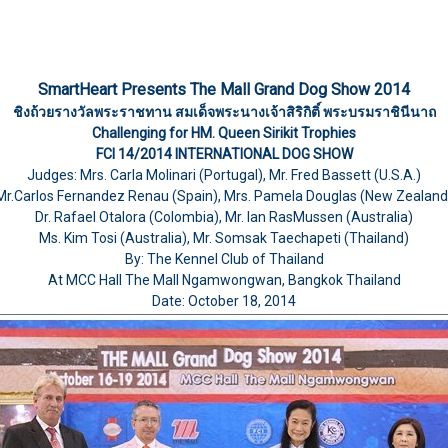
SmartHeart Presents The Mall Grand Dog Show 2014
ชิงถ้วยรางวัลพระราชทาน สมเด็จพระนางเจ้าสิริกิติ์ พระบรมราชินีนาถ
Challenging for HM. Queen Sirikit Trophies
FCI 14/2014 INTERNATIONAL DOG SHOW
Judges: Mrs. Carla Molinari (Portugal), Mr. Fred Bassett (U.S.A.)
Mr.Carlos Fernandez Renau (Spain), Mrs. Pamela Douglas (New Zealand
Dr. Rafael Otalora (Colombia), Mr. Ian RasMussen (Australia)
Ms. Kim Tosi (Australia), Mr. Somsak Taechapeti (Thailand)
By: The Kennel Club of Thailand
At MCC Hall The Mall Ngamwongwan, Bangkok Thailand
Date: October 18, 2014