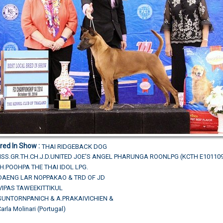
Bred In Show
:
THAI RIDGEBACK DOG
ISS.GR.TH.CH.J.D.UNITED JOE'S ANGEL PHARUNGA ROONLPG (KCTH E10110
.CH.POOHPA THE THAI IDOL LPG.
.DAENG LAR NOPPAKAO & TRD OF JD
.VIPAS TAWEEKITTIKUL
ISUNTORNPANICH & A.PRAKAIVICHIEN &
arla Molinari (Portugal)