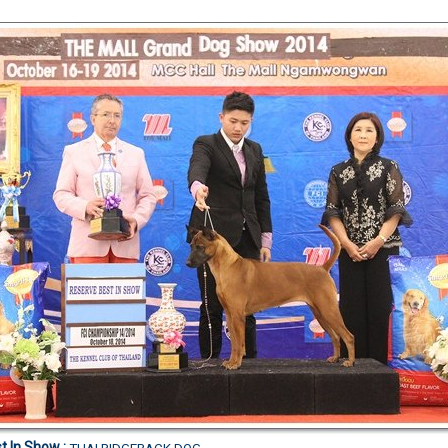
t In Show
: