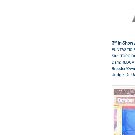
rd
3
In Show /
FUNTASTIQ A
Sire: TORCI
Dam: REDGA
Breeder/Own
Judge: Dr. R