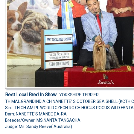
Best Local Bred In Show
:
YORKSHIRE TERRIER
TH.MAL.GRAND.INDIA.CH.NANETTE' S OCTOBER SEA SHELL (KCTH 
Sire: TH.CH.AM.PL.WORLD.CZECH.RO.CH.HOCUS POCUS WILD FANT
Dam: NANETTE'S MANEE DA-RA
Breeder/Owner: MS.NANTA TANSACHA
Judge: Ms. Sandy Reeve( Australia)