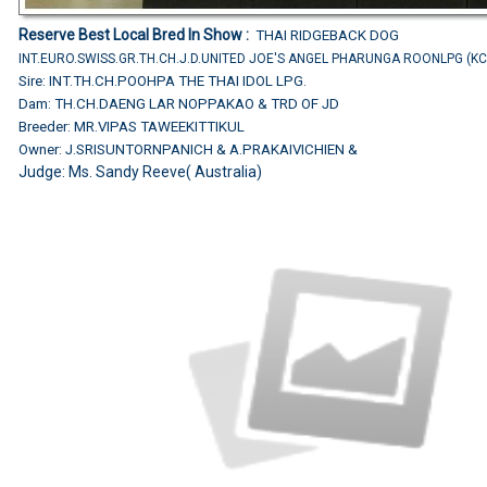
Reserve Best Local Bred In Show :
THAI RIDGEBACK DOG
INT.EURO.SWISS.GR.TH.CH.J.D.UNITED JOE'S ANGEL PHARUNGA ROONLPG (K
Sire: INT.TH.CH.POOHPA THE THAI IDOL LPG.
Dam: TH.CH.DAENG LAR NOPPAKAO & TRD OF JD
Breeder: MR.VIPAS TAWEEKITTIKUL
Owner: J.SRISUNTORNPANICH & A.PRAKAIVICHIEN &
Judge: Ms. Sandy Reeve( Australia)