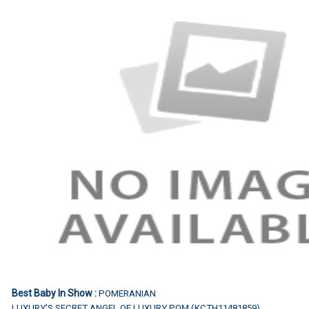
Best Baby In Show :
POMERANIAN
LUXURY'S SECRET ANGEL OF LUXURY POM (KCTH11481859)