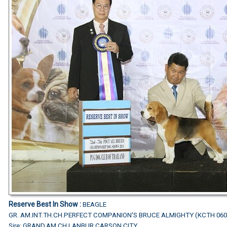
Reserve Best In Show :
BEAGLE
GR. AM.INT.TH.CH.PERFECT COMPANION'S BRUCE ALMIGHTY (KCTH 060
Sire: GRAND.AM.CH.LANBUR CARSON CITY