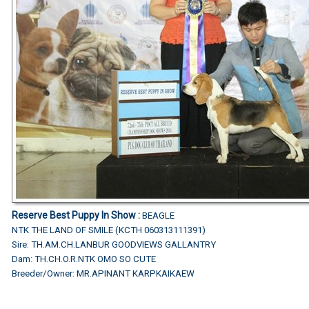
Reserve Best Puppy In Show :
BEAGLE
NTK THE LAND OF SMILE (KCTH 060313111391)
Sire: TH.AM.CH.LANBUR GOODVIEWS GALLANTRY
Dam: TH.CH.O.R.NTK OMO SO CUTE
Breeder/Owner: MR.APINANT KARPKAIKAEW