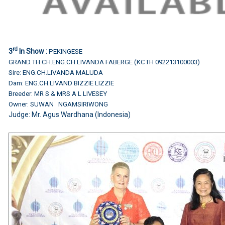
rd
3
In Show :
PEKINGESE
GRAND.TH.CH.ENG.CH.LIVANDA FABERGE (KCTH 092213100003)
Sire: ENG.CH.LIVANDA MALUDA
Dam: ENG.CH.LIVAND BIZZIE LIZZIE
Breeder: MR S & MRS A L LIVESEY
Owner: SUWAN NGAMSIRIWONG
Judge: Mr. Agus Wardhana (Indonesia)