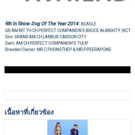
4th In Show
Dog Of The Year 2014
:
BEAGLE
GR.AM.INT.TH.CH.PERFECT COMPANION’S BRUCE ALMIGHTY (KCTH
Sire: GRAND.AM.CH.LANBUR CARSON CITY
Dam: AM.CH.PERFECT COMPANION’S TULIP
Breeder/Owner: MR.C.PHONGTHEP & MR.P.PEERAPONG
เนื้อหาที่เกี่ยวข้อง