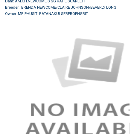
Dam: AM.CH.NEWCOME’S SG KATIE SCARLETT
Breeder : BRENDA NEWCOME/CLAIRE JOHNSON/BEVERLY LONG
Owner: MR.PHUSIT RATANAKULSEREROENGRIT