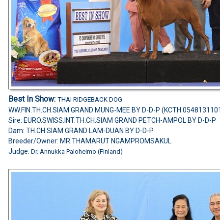
Best In Show:
THAI RIDGEBACK DOG
WW.FIN.TH.CH.SIAM GRAND MUNG-MEE BY D-D-P (KCTH 054813110
Sire: EURO.SWISS.INT.TH.CH.SIAM GRAND PETCH-AMPOL BY D-D-P
Dam: TH.CH.SIAM GRAND LAM-DUAN BY D-D-P
Breeder/Owner: MR.THAMARUT NGAMPROMSAKUL
Judge:
Dr. Annukka Paloheimo (Finland)