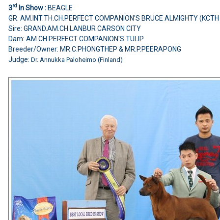
rd
3
In Show :
BEAGLE
GR. AM.INT.TH.CH.PERFECT COMPANION'S BRUCE ALMIGHTY (KCTH
Sire: GRAND.AM.CH.LANBUR CARSON CITY
Dam: AM.CH.PERFECT COMPANION'S TULIP
Breeder/Owner: MR.C.PHONGTHEP & MR.P.PEERAPONG
Judge:
Dr. Annukka Paloheimo (Finland)