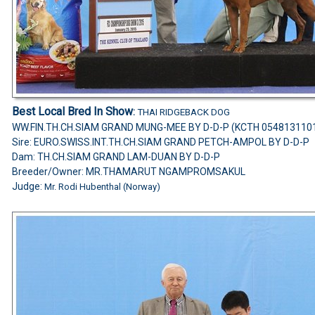
Best Local Bred In Show
:
THAI RIDGEBACK DOG
WW.FIN.TH.CH.SIAM GRAND MUNG-MEE BY D-D-P (KCTH 054813110
Sire: EURO.SWISS.INT.TH.CH.SIAM GRAND PETCH-AMPOL BY D-D-P
Dam: TH.CH.SIAM GRAND LAM-DUAN BY D-D-P
Breeder/Owner: MR.THAMARUT NGAMPROMSAKUL
Judge:
Mr. Rodi Hubenthal (Norway)