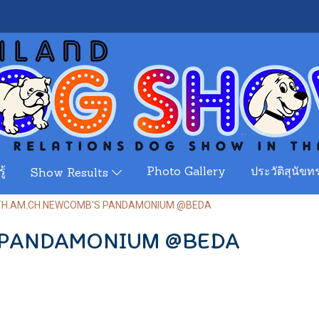
ู้
Photo Gallery
ประวัติสุนัขทร
Show Results
TH.AM.CH.NEWCOMB'S PANDAMONIUM @BEDA
 PANDAMONIUM @BEDA