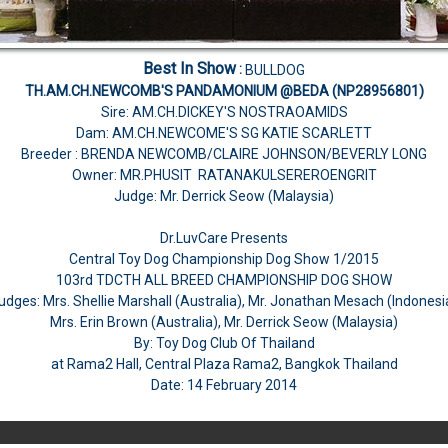
Best In Show
:
BULLDOG
TH.AM.CH.NEWCOMB'S PANDAMONIUM @BEDA (NP28956801)
Sire: AM.CH.DICKEY'S NOSTRAOAMIDS
Dam: AM.CH.NEWCOME'S SG KATIE SCARLETT
Breeder : BRENDA NEWCOMB/CLAIRE JOHNSON/BEVERLY LONG
Owner: MR.PHUSIT RATANAKULSEREROENGRIT
Judge:
Mr. Derrick Seow (Malaysia)
Dr.LuvCare Presents
Central Toy Dog Championship Dog Show 1/2015
103rd TDCTH ALL BREED CHAMPIONSHIP DOG SHOW
udges: Mrs. Shellie Marshall (Australia), Mr. Jonathan Mesach (Indonesi
Mrs. Erin Brown (Australia), Mr. Derrick Seow (Malaysia)
By: Toy Dog Club Of Thailand
at Rama2 Hall, Central Plaza Rama2, Bangkok Thailand
Date: 14 February 2014