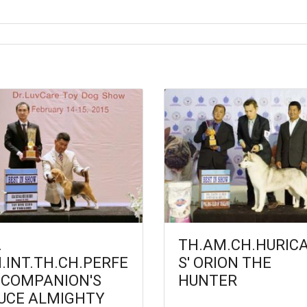
.
TH.AM.CH.HURIC
.INT.TH.CH.PERFE
S' ORION THE
 COMPANION'S
HUNTER
UCE ALMIGHTY