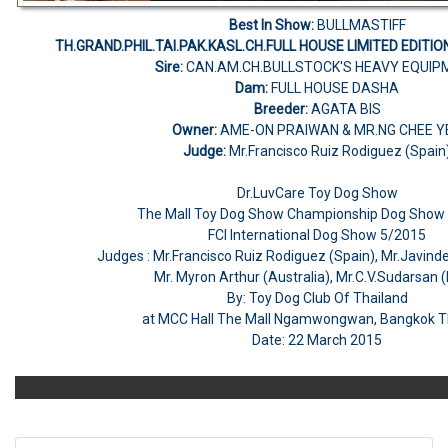
Best In Show:
BULLMASTIFF
TH.GRAND.PHIL.TAI.PAK.KASL.CH.FULL HOUSE LIMITED EDITIO
Sire:
CAN.AM.CH.BULLSTOCK'S HEAVY EQUIP
Dam:
FULL HOUSE DASHA
Breeder:
AGATA BIS
Owner:
AME-ON PRAIWAN & MR.NG CHEE Y
Judge:
Mr.Francisco Ruiz Rodiguez (Spain
Dr.LuvCare Toy Dog Show
The Mall Toy Dog Show Championship Dog Sho
FCI International Dog Show 5/2015
Judges : Mr.Francisco Ruiz Rodiguez (Spain), Mr.Javinde
Mr. Myron Arthur (Australia), Mr.C.V.Sudarsan (
By: Toy Dog Club Of Thailand
at MCC Hall The Mall Ngamwongwan, Bangkok T
Date: 22 March 2015