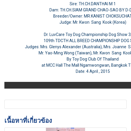
Sire: TH.CH.DANTHAI M 1
Dam: TH.CH.SIAM GRAND CHAO-SAO BY D-
Breeder/Owner:
MR.KANIST CHOKSUCHA
Judge:
Mr. Kwon Sang Kook (Korea)
Dr. LuvCare Toy Dog Championship Dog Show 
109th TDCTH ALL BREED CHAMPIONSHIP DOG
Judges: Mrs. Glenys Alexander (Australia), Mrs. Joanne Se
Mr. Yao-Ming Wong (Taiwan), Mr. Kwon Sang Kook
By Toy Dog Club Of Thailand
at MCC Hall The Mall Ngamwongwan, Bangkok T
Date: 4 April , 2015
เนื้อหาที่เกี่ยวข้อง