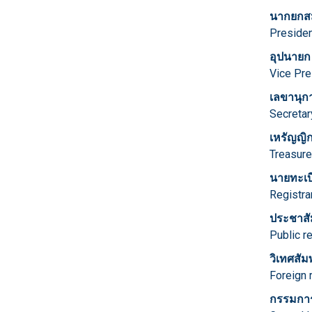
นากยกส
Presid
อุปนายก
Vice Pr
เลขานุก
Secretar
เหรัญญิ
Treasu
นายทะเบ
Registra
ประชาสั
Public re
วิเทศสัมพ
Foreign 
กรรมกา