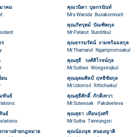
มาคม
คุณวนิดา บุษกรนันท์
ent
Mrs.Wanida Busakornnunt
คุณภัทรุตม์ บัณฑิตกุล
esident
Mr.Patarut Bunditkul
าร
คุณธรรมรัตน์ งามพร้อมสกุล
y
Mr.Thamarut Ngampromsakul
ก
คุณสุธี วงศ์สิโรจน์กุล
rer
Mr.Suthee Wongsirojkul
ียน
คุณอุดมศิลป์ ฤทธิชัยกุล
r
Mr.Udomsil Rittichaikul
มพันธ์
คุณสุธีศักดิ์ ภักดีเทวา
lations
Mr.Suteesak Pakdeeteva
ันธ์
คุณสุธา เทียนรุ่งศรี
relations
Mr.Sutha Tienrungsri
รกลางฝ่ายกฎหมาย
คุณน้องนุช สนองญาติ