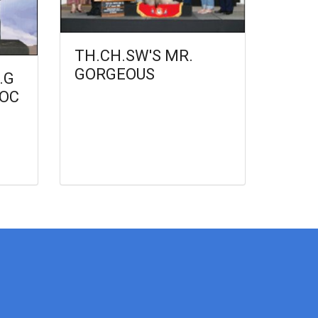
TH.CH.SW'S MR.
GORGEOUS
.G
OC