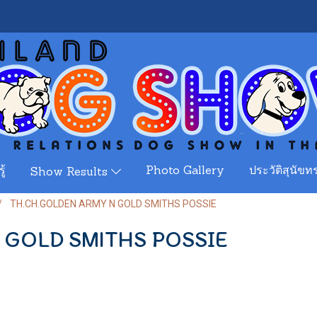
ู้
Photo Gallery
ประวัติสุนัขทร
Show Results
TH.CH.GOLDEN ARMY N GOLD SMITHS POSSIE
 GOLD SMITHS POSSIE