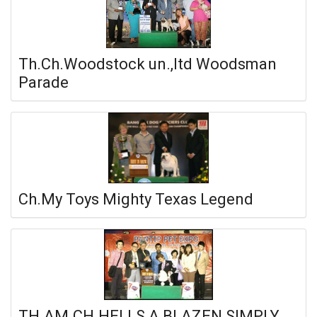
Th.Ch.Woodstock un.,ltd Woodsman
Parade
Ch.My Toys Mighty Texas Legend
TH.AM.CH.HELLS A BLAZEN SIMPLY