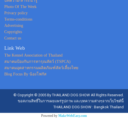
บทความ-สาระน่ารู้
Photo Of The Week
Privacy policy
Terms-conditions
Advertising
Copyrights
Contact us
Link Web
The Kennel Association of Thailand
สมาคมป้องกันการทารุณสัตว์ (TSPCA)
สมาคมอุตสาหกรรมผลิตภัณฑ์สัตว์เลี้ยงไทย
Blog Focus By น้องโฟกัส
© Copyright © 2005 By THAILAND DOG SHOW All Rights Reserved.
ขอสงวนสิทธิ์ในการเผยแพร่รูปภาพ และบทความต่างๆจากเว็บไซต์นี้
THAILAND DOG SHOW : Bangkok Thailand
Powered by
MakeWebEasy.com