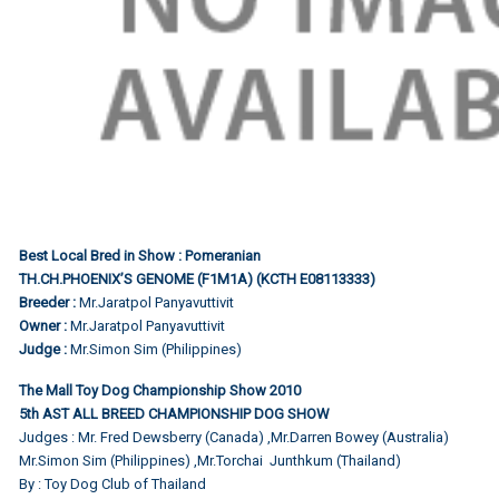
Best Local Bred in Show : Pomeranian
TH.CH.PHOENIX’S GENOME (F1M1A) (KCTH E08113333)
Breeder :
Mr.Jaratpol Panyavuttivit
Owner :
Mr.Jaratpol Panyavuttivit
Judge :
Mr.Simon Sim (Philippines)
The Mall Toy Dog Championship Show 2010
5th AST ALL BREED CHAMPIONSHIP DOG SHOW
Judges : Mr. Fred Dewsberry (Canada) ,Mr.Darren Bowey (Australia)
Mr.Simon Sim (Philippines) ,Mr.Torchai Junthkum (Thailand)
By : Toy Dog Club of Thailand