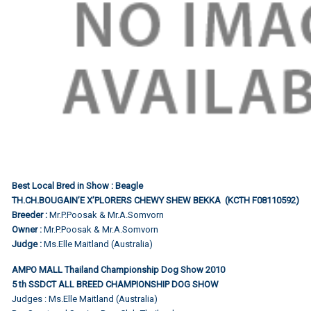
Best Local Bred in Show : Beagle
TH.CH.BOUGAIN’E X’PLORERS CHEWY SHEW BEKKA (KCTH F08110592)
Breeder :
Mr.P.Poosak & Mr.A.Somvorn
Owner :
Mr.P.Poosak & Mr.A.Somvorn
Judge :
Ms.Elle Maitland (Australia)
AMPO MALL Thailand Championship Dog Show 2010
5 th SSDCT ALL BREED CHAMPIONSHIP DOG SHOW
Judges : Ms.Elle Maitland (Australia)