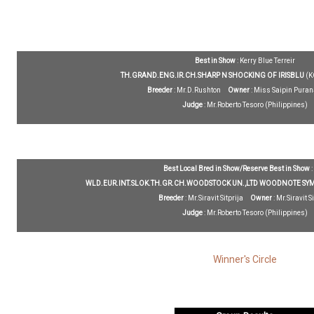
Best in Show
: Kerry Blue Terreir
TH.GRAND.ENG.IR.CH.SHARP N SHOCKING OF IRISBLU
(K
Breeder
: Mr.D.Rushton
Owner
: Miss Saipin Pura
Judge
: Mr.Roberto Tesoro (Philippines)
Best Local Bred in Show/Reserve Best in Show
:
WLD.EUR.INT.SLOK.TH.GR.CH.WOODSTOCK UN.,LTD WOODNOTE S
Breeder
: Mr.Siravit Sitprija
Owner
: Mr.Siravit S
Judge
: Mr.Roberto Tesoro (Philippines)
Winner's Circle