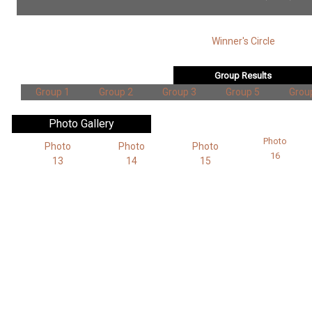
Winner's Circle
Group Results
Group 1
Group 2
Group 3
Group 5
Grou
Photo Gallery
Photo
Photo
Photo
Photo
16
13
14
15