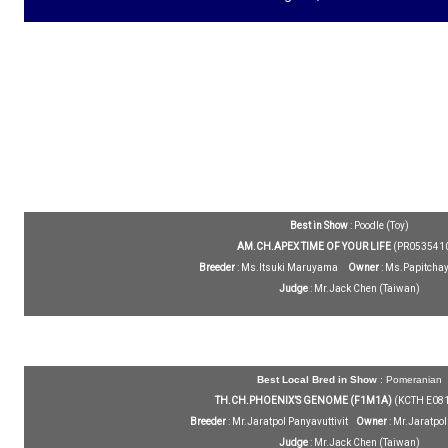
Best in Show
: Poodle (Toy)
AM.CH.APEX TIME OF YOUR LIFE
(PR053541
Breeder
: Ms.Itsuki Maruyama
Owner
: Ms.Papitcha
Judge
: Mr.Jack Chen (Taiwan)
Best Local Bred in Show
: Pomeranian
TH.CH.PHOENIX’S GENOME (F1M1A)
(KCTH E08
Breeder
: Mr.Jaratpol Panyavuttivit
Owner
: Mr.Jaratpol
Judge
: Mr.Jack Chen (Taiwan)