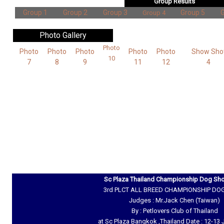
Group Results
Group 1
Group 2
Group 3
Group 5
G
Group 4
Photo Gallery
Photo
Photo
Photo
Photo
Photo
Photo
Show Sho
10
7
8
9
11
12
4
Sc Plaza Thailand Championship Dog Sh
3rd PLCT ALL BREED CHAMPIONSHIP D
Judges : Mr.Jack Chen (Taiwan)
By : Petlovers Club of Thailand
at Sc Plaza Bangkok ,Thailand Date : 12-13