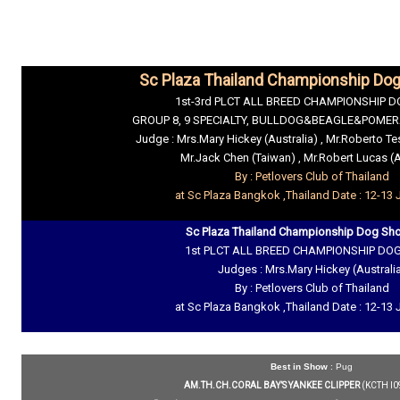
Sc Plaza Thailand Championship Do
1st-3rd PLCT ALL BREED CHAMPIONSHIP 
GROUP 8, 9 SPECIALTY, BULLDOG&BEAGLE&POMER
Judge : Mrs.Mary Hickey (Australia) , Mr.Roberto Te
Mr.Jack Chen (Taiwan) , Mr.Robert Lucas (A
By : Petlovers Club of Thailand
at Sc Plaza Bangkok ,Thailand Date : 12-13
Sc Plaza Thailand Championship Dog Sh
1st PLCT ALL BREED CHAMPIONSHIP D
Judges : Mrs.Mary Hickey (Australi
By : Petlovers Club of Thailand
at Sc Plaza Bangkok ,Thailand Date : 12-13
Best in Show
: Pug
AM.TH.CH.CORAL BAY’S YANKEE CLIPPER
(KCTH I