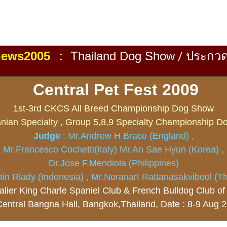
news2005
Thailand
Dog Show
/
ประกวด
:
Central Pet Fest 2009
1st-3rd CKCS All Breed Championship Dog Show
ian Specialty , Group 5,8,9 Specialty Championship 
Judge
: Mr.Andrew H Brace (England) ,
Mr.Francesco Cochetti(Italy) Mr.An Sae Hyun (Korea) ,
Dr.Jose F.Mendiola (Philippines)
tin Riady (Indonesia) , Mr.Noranart Rattanasakvibool (Th
alier King Charle Spaniel Club & French Bulldog Club of
Central Bangna Hall, Bangkok,Thailand, Date : 8-9 Aug 