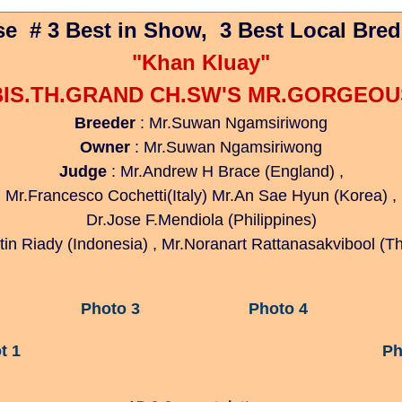
e # 3 Best in Show, 3 Best Local Bre
"Khan Kluay"
BIS.TH.GRAND CH.SW'S MR.GORGEOU
Breeder
: Mr.Suwan Ngamsiriwong
Owner
: Mr.Suwan Ngamsiriwong
Judge
: Mr.Andrew H Brace (England) ,
Mr.Francesco Cochetti(Italy) Mr.An Sae Hyun (Korea) ,
Dr.Jose F.Mendiola (Philippines)
tin Riady (Indonesia) , Mr.Noranart Rattanasakvibool (T
Photo 3
Photo 4
t 1
Ph