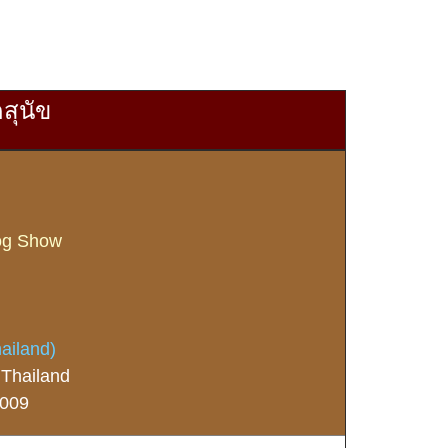
สุนัข
Dog Show
ailand)
 Thailand
2009