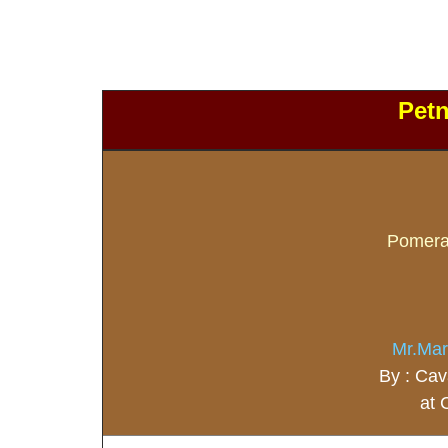
Pet
Pomeran
Mr.Mar
By : Cav
at 