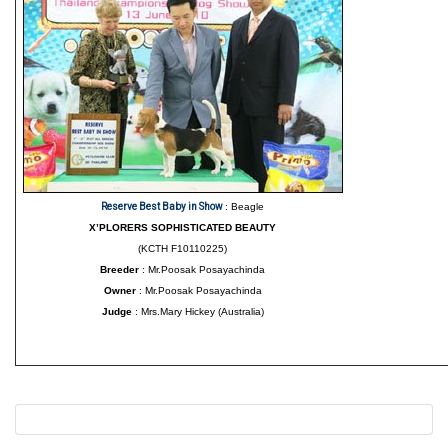
Reserve Best Baby in Show
: Beagle
X’PLORERS SOPHISTICATED BEAUTY
(KCTH F10110225)
Breeder
: Mr.Poosak Posayachinda
Owner
: Mr.Poosak Posayachinda
Judge
: Mrs.Mary Hickey (Australia)