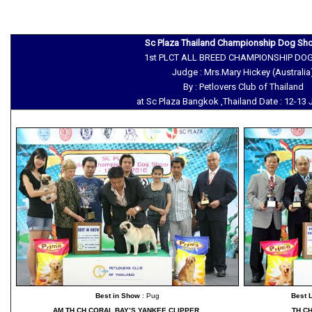
Sc Plaza Thailand Championship Dog Sh
1st PLCT ALL BREED CHAMPIONSHIP D
Judge : Mrs.Mary Hickey (Australia
By : Petlovers Club of Thailand
at Sc Plaza Bangkok ,Thailand Date : 12-13
Best in Show
: Pug
Best 
AM.TH.CH.CORAL BAY’S YANKEE CLIPPER
TH.C