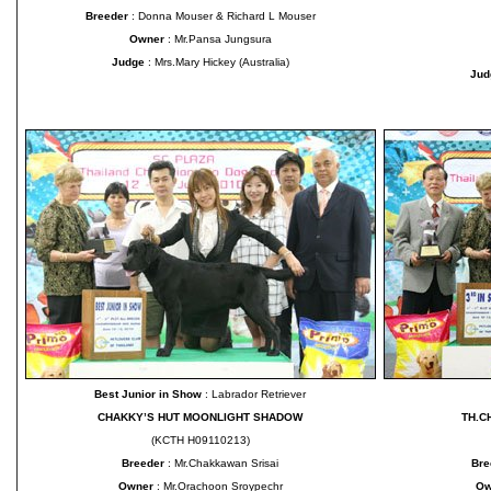
Breeder
: Donna Mouser & Richard L Mouser
Owner
: Mr.Pansa Jungsura
Judge
: Mrs.Mary Hickey (Australia)
Ju
Best Junior in Show
: Labrador Retriever
CHAKKY’S HUT MOONLIGHT SHADOW
TH.C
(KCTH H09110213)
Breeder
: Mr.Chakkawan Srisai
Bre
Owner
: Mr.Orachoon Sroypechr
Ow