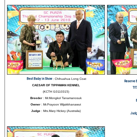
Best Baby in Show
: Chihuahua Long Coat
Reserve 
CAESAR OF TIPPAWAN KENNEL
TI
(KCTH I10110315)
Breeder
: Mr.Mongkol Tanamanosuk
Owner
: Mr.Prayoon Wijakkhanawut
Judge
: Mrs.Mary Hickey (Australia)
Jud