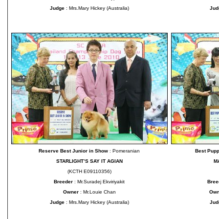
Judge
: Mrs.Mary Hickey (Australia)
Ju
Reserve Best Junior in Show
: Pomeranian
Best Pup
STARLIGHT’S SAY IT AGIAN
M
(KCTH E09110356)
Breeder
: Mr.Suradej Ekviriyakit
Bree
Owner
: Mr.Louie Chan
Ow
Judge
: Mrs.Mary Hickey (Australia)
Ju