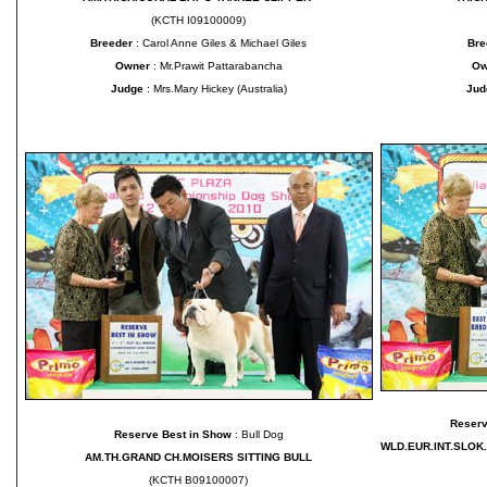
(KCTH I09100009)
Breeder
: Carol Anne Giles & Michael Giles
Bre
Owner
: Mr.Prawit Pattarabancha
Ow
Judge
: Mrs.Mary Hickey (Australia)
Ju
Reserv
Reserve Best in Show
: Bull Dog
WLD.EUR.INT.SLO
AM.TH.GRAND CH.MOISERS SITTING BULL
(KCTH B09100007)