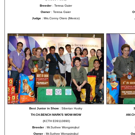
Breeder
: Teresa Gaier
Owner
:
Teresa Gaier
O
Judge
: Mrs.Conny Otero (Mexico)
Best Junior in Show
: Siberian Husky
TH.CH.BENCH MARK'S WOW-WOW
AM.C
(KCTH E09110890)
Breeder
: Mr.Suthee Wongsirojkul
Owner
: Mr.Suthee Wongsirojkul
Ow