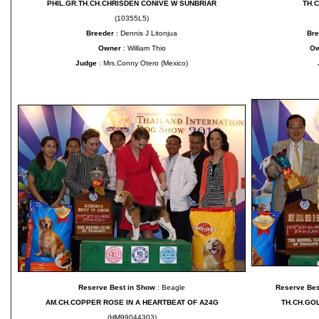
PHIL.GR.TH.CH.CHRISDEN CONIVE W SUNBRIAR
TH.C
(10355L5)
Breeder
: Dennis J Litonjua
Bre
Owner
: William Thio
O
Judge
: Mrs.Conny Otero (Mexico)
Reserve Best in Show
: Beagle
Reserve Bes
AM.CH.COPPER ROSE IN A HEARTBEAT OF A24G
TH.CH.GO
(HM99044303)