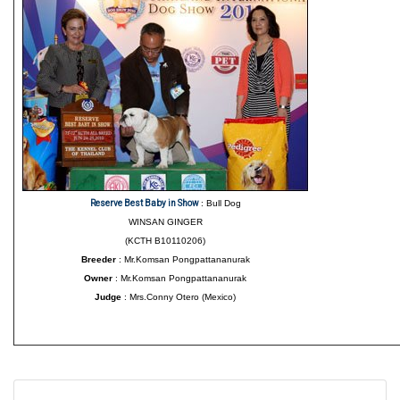
Reserve Best Baby in Show
: Bull Dog
WINSAN GINGER
(KCTH B10110206)
Breeder
: Mr.Komsan Pongpattananurak
Owner
: Mr.Komsan Pongpattananurak
Judge
: Mrs.Conny Otero (Mexico)