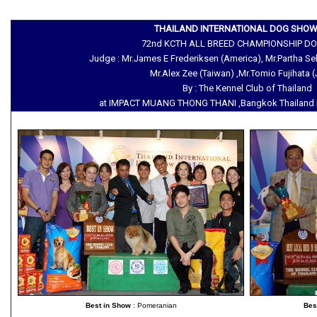
THAILAND INTERNATIONAL DOG SHOW
72nd KCTH ALL BREED CHAMPIONSHIP D
Judge : Mr.James E Frederiksen (America), Mr.Partha Sek
Mr.Alex Zee (Taiwan) ,Mr.Tomio Fujihata 
By : The Kennel Club of Thailand
at IMPACT MUANG THONG THANI ,Bangkok Thailand D
Best in Show
: Pomeranian
Bes