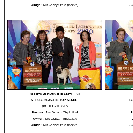
Judge
: Mrs.Conny Otero (Mexico)
Ju
Reserve Best Junior in Show
: Pug
ST.HUBERT-JK-THE TOP SECRET
BL
(KCTH I09110047)
Breeder
: Mrs.Orawan Thipkailard
B
Owner
: Mrs.Orawan Thipkailard
Judge
: Mrs.Conny Otero (Mexico)
Ju