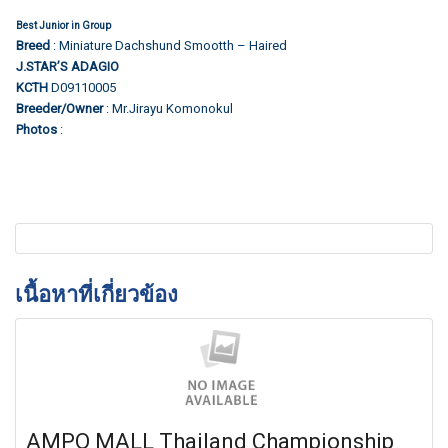
Best Junior in Group
Breed
: Miniature Dachshund Smootth – Haired
J.STAR’S ADAGIO
KCTH
D09110005
Breeder/Owner
: Mr.Jirayu Komonokul
Group judging
Photos
:
เนื้อหาที่เกี่ยวข้อง
AMPO MALL Thailand Championship