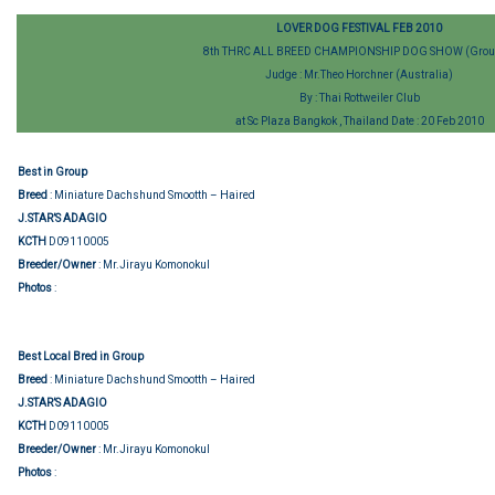
LOVER DOG FESTIVAL FEB 2010
8th THRC ALL BREED CHAMPIONSHIP DOG SHOW (Grou
Judge : Mr.Theo Horchner (Australia)
By : Thai Rottweiler Club
at Sc Plaza Bangkok , Thailand Date : 20 Feb 2010
Best in Group
Breed
: Miniature Dachshund Smootth – Haired
J.STAR’S ADAGIO
KCTH
D09110005
Breeder/Owner
: Mr.Jirayu Komonokul
Group judging
Photos
:
Best Local Bred in Group
Breed
: Miniature Dachshund Smootth – Haired
J.STAR’S ADAGIO
KCTH
D09110005
Breeder/Owner
: Mr.Jirayu Komonokul
Group judging
Photos
: