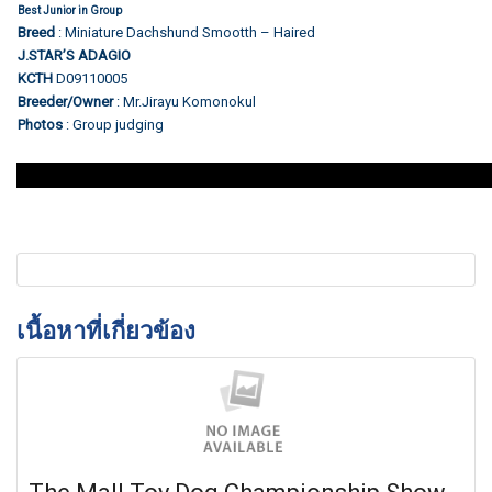
Best Junior in Group
Breed
: Miniature Dachshund Smootth – Haired
J.STAR’S ADAGIO
KCTH
D09110005
Breeder/Owner
: Mr.Jirayu Komonokul
Photos
: Group judging
เนื้อหาที่เกี่ยวข้อง