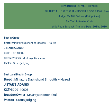
LOVER DOG FESTIVAL FEB 2010
9th THRC ALL BREED CHAMPIONSHIP DOG SHOW (Grou
Judge : Mr. Milo Valdes (Philippines)
By : Thai Rottweiler Club
at Sc Plaza Bangkok , Thailand Date : 20 Feb 2010
Best in Group
Breed
: Miniature Dachshund Smootth – Haired
J.STAR’S ADAGIO
KCTH
D09110005
Breeder/Owner
: Mr.Jirayu Komonokul
Photos
: Group judging
Best Local Bred in Group
Breed
: Miniature Dachshund Smootth – Haired
J.STAR’S ADAGIO
KCTH
D09110005
Breeder/Owner
: Mr.Jirayu Komonokul
Photos
: Group judging