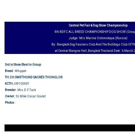
Central Pet Fair & Dog Show Championship
4th BDFC ALL BREED CHAMPIONSHIP DOG SHOW (Group
Judge : Mrs.Marina Ostrovskaya (Russia)
By : Bangkok Dog Fanciers Club And The Bulldogs Club Of T
at Central Bangna Hall ,Bangkok Thailand Date : 6 March
3rd in Show/Best in Group
Breed
: Whippet
TH.CH.SWIFTHUND SACRED THONGLOR
KCTH
J09100001
Breeder
: Mrs.D.F.Tuck
Owner
: Dr.Mike Oscar Goulet
Show judging
Photos
: