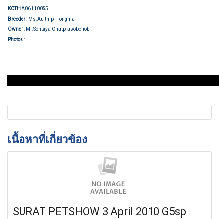
KCTH
A06110055
Breeder
: Ms.Auithip Trongma
Owner
: Mr.Sontaya Chatprasobchok
Group judging
Photos
:
เนื้อหาที่เกี่ยวข้อง
SURAT PETSHOW 3 April 2010 G5sp