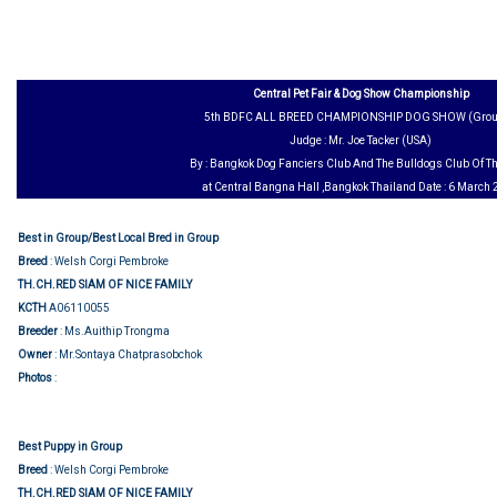
Central Pet Fair & Dog Show Championship
5th BDFC ALL BREED CHAMPIONSHIP DOG SHOW (Grou
Judge : Mr. Joe Tacker (USA)
By : Bangkok Dog Fanciers Club And The Bulldogs Club Of T
at Central Bangna Hall ,Bangkok Thailand Date : 6 March
Best in Group/Best Local Bred in Group
Breed
: Welsh Corgi Pembroke
TH.CH.RED SIAM OF NICE FAMILY
KCTH
A06110055
Breeder
: Ms.Auithip Trongma
Owner
: Mr.Sontaya Chatprasobchok
Group judging
Photos
:
Best Puppy in Group
Breed
: Welsh Corgi Pembroke
TH.CH.RED SIAM OF NICE FAMILY