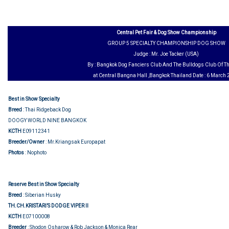
Central Pet Fair & Dog Show Championship
GROUP 5 SPECIALTY CHAMPIONSHIP DOG SHOW
Judge : Mr. Joe Tacker (USA)
By : Bangkok Dog Fanciers Club And The Bulldogs Club Of T
at Central Bangna Hall ,Bangkok Thailand Date : 6 March
Best in Show Specialty
Breed
: Thai Ridgeback Dog
DOOGY WORLD NINE BANGKOK
KCTH
E09112341
Breeder/Owner
: Mr.Kriangsak Europapat
Photos
: Nophoto
Reserve Best in Show Specialty
Breed
: Siberian Husky
TH.CH.KRISTARI’S DODGE VIPER II
KCTH
E07100008
Breeder
: Shodon Osharow & Rob Jackson & Monica Rear