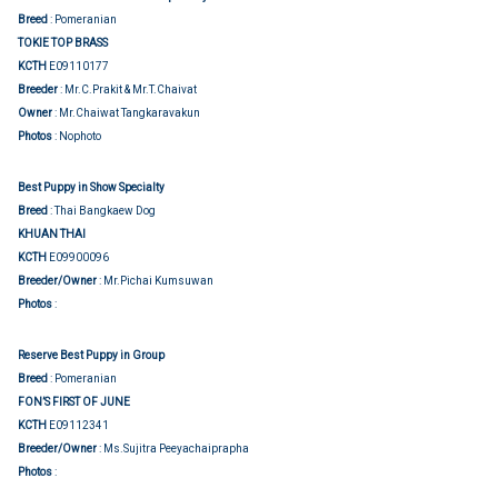
Breed
: Pomeranian
TOKIE TOP BRASS
KCTH
E09110177
Breeder
: Mr.C.Prakit & Mr.T.Chaivat
Owner
: Mr.Chaiwat Tangkaravakun
Photos
: Nophoto
Best Puppy in Show Specialty
Breed
: Thai Bangkaew Dog
KHUAN THAI
KCTH
E09900096
Breeder/Owner
: Mr.Pichai Kumsuwan
Show judging
Photos
:
Reserve Best Puppy in Group
Breed
: Pomeranian
FON’S FIRST OF JUNE
KCTH
E09112341
Breeder/Owner
: Ms.Sujitra Peeyachaiprapha
Show judging
Photos
: