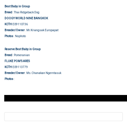
Best Baby in Group
Breed
: Thai Ridgeback Dog
DOOGY WORLD NINE BANGKOK
KCTH
E09110736
Breeder/Owner
: Mr.Kriangsak Europapat
Photos
: Nophoto
Reserve Best Baby in Group
Breed
: Pomeranian
FLUKE POM’S ARES
KCTH
E09113779
Breeder/Owner
: Ms.Chanakan Ngerntasuk
Show judging
Photos
: