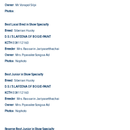
Owner
: Mr.Vorapol Silpi
Show judging
Photos
:
Best Local Bred in Show Specialty
Breed
: Siberian Husky
D.S.I.’S LAFEENA OF BOGIE-PAINT
KCTH
E08112160
Breeder
: Mrs.Rassarin Jariyasetthachai
Owner
: Mrs.Piyavalee Songsa-Ad
Photos
: Nophoto
Best Junior in Show Specialty
Breed
: Siberian Husky
D.S.I.’S LAFEENA OF BOGIE-PAINT
KCTH
E08112160
Breeder
: Mrs.Rassarin Jariyasetthachai
Owner
: Mrs.Piyavalee Songsa-Ad
Photos
: Nophoto
Reserve Best Junior in Show Specialty