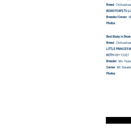
Breed
: Chihuahua
BEAR POW'S TU 
Breeder/Owner
: 
Show j
Photos
:
Best Baby in Show 
Breed
: Chihuahua
LITTLE PRINCE'S 
KCTH
I09112027
Breeder
: Ms. Yuw
Owner
: Mr. Siwako
Show j
Photos
: