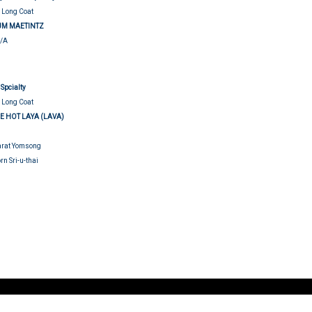
 Long Coat
LUM MAETINTZ
N/A
udging
Spcialty
 Long Coat
BE HOT LAYA (LAVA)
arat Yomsong
rn Sri-u-thai
udging