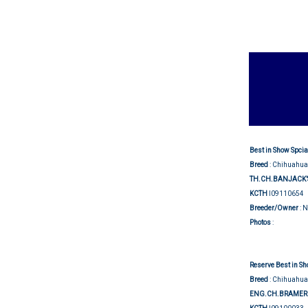
Best in Show Spcia
Breed
: Chihuahua
TH.CH.BANJACK’S
KCTH
I09110654
Breeder/Owner
: 
Show j
Photos
:
Reserve Best in Sh
Breed
: Chihuahua
ENG.CH.BRAMERI