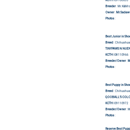
KCTH
I09100033
Breeder
: Mr.K&Mr
Owner
:
Mr.Sadawu
Show j
Photos
:
Best Junior in Sho
Breed
: Chihuahua
TINYPAWS N NU
KCTH
I08110966
Breeder/Owner
:
M
Show j
Photos
:
Best Puppy in Show
Breed
: Chihuahua
QOOBALL’S COLO
KCTH
I09110972
Breeder/Owner
: 
Show j
Photos
:
Reserve Best Puppy