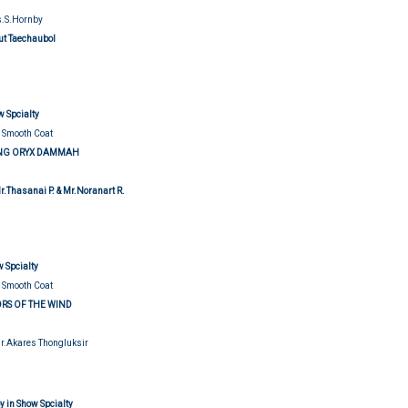
s.S.Hornby
t Taechaubol
udging
w Spcialty
 Smooth Coat
ENG ORYX DAMMAH
r.Thasanai P. & Mr.Noranart R.
udging
 Spcialty
 Smooth Coat
RS OF THE WIND
Mr.Akares Thongluksir
udging
 in Show Spcialty