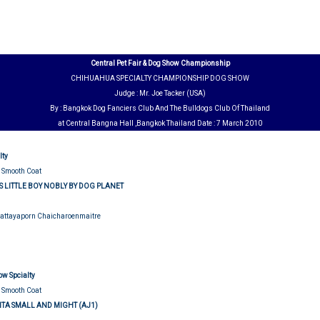
Central Pet Fair & Dog Show Championship
CHIHUAHUA SPECIALTY CHAMPIONSHIP DOG SHOW
Judge : Mr. Joe Tacker (USA)
By : Bangkok Dog Fanciers Club And The Bulldogs Club Of Thailand
at Central Bangna Hall ,Bangkok Thailand Date : 7 March 2010
lty
 Smooth Coat
 LITTLE BOY NOBLY BY DOG PLANET
Nattayaporn Chaicharoenmaitre
udging
ow Spcialty
 Smooth Coat
TA SMALL AND MIGHT (AJ1)