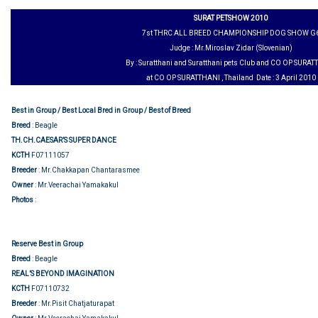
SURAT PETSHOW 2010
7st THRC ALL BREED CHAMPIONSHIP DOG SHOW G
Judge : Mr.Miroslav Zidar (Slovenian)
By : Suratthani and Suratthani pets Club and CO OP SURA
at CO OP SURATTHANI , Thailand Date : 3 April 2010
Best in Group / Best Local Bred in Group / Best of Breed
Breed
: Beagle
TH.CH.CAESAR’S SUPER DANCE
KCTH
F07111057
Breeder
: Mr.Chakkapan Chantarasmee
Owner
: Mr.Veerachai Yamakakul
Group judging
Photos
:
Reserve Best in Group
Breed
: Beagle
REAL’S BEYOND IMAGINATION
KCTH
F07110732
Breeder
: Mr.Pisit Chatjaturapat