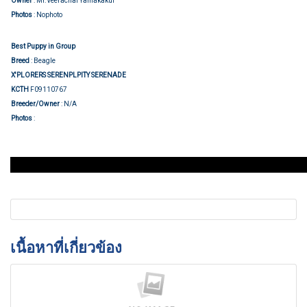
Owner
: Mr.Veerachai Yamakakul
Photos
: Nophoto
Best Puppy in Group
Breed
: Beagle
X'PLORERS SERENPLPITY SERENADE
KCTH
F09110767
Breeder/Owner
: N/A
Show judging
Photos
:
เนื้อหาที่เกี่ยวข้อง