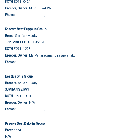
KCTH
E09110421
Breeder/Owner
: Mr.Kiattisak Wichit
Group judging
Show judging
Photos
:
,
Reserve Best Puppy in Group
Breed
: Siberian Husky
TRT’S VIOLET BLUE HAVEN
KCTH
E09111228
Breeder/Owner
: Ms.Pattaradanai Jirasuwanakul
Group judging
Photos
:
Best Baby in Group
Breed
: Siberian Husky
SUPHAN'S ZIPPY
KCTH
E09111930
Breeder/Owner
: N/A
Group judging
Show judging
Photos
:
,
Reserve Best Baby in Group
Breed
: N/A
N/A