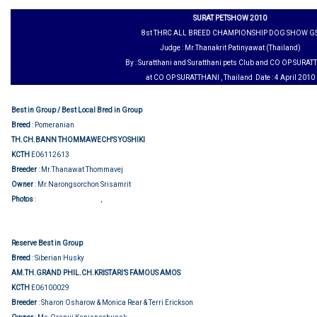
SURAT PETSHOW 2010
8st THRC ALL BREED CHAMPIONSHIP DOG SHOW G
Judge : Mr.Thanakrit Patinyawat (Thailand)
By : Suratthani and Suratthani pets Club and CO OP SURA
at CO OP SURATTHANI , Thailand Date : 4 April 2010
Best in Group / Best Local Bred in Group
Breed
: Pomeranian
TH.CH.BANN THOMMAWECH'S YOSHIKI
KCTH
E06112613
Breeder
: Mr.Thanawat Thommavej
Owner
: Mr.Narongsorchon Srisamrit
Group judging
Show judging
Photos
:
,
Reserve Best in Group
Breed
: Siberian Husky
AM.TH.GRAND PHIL.CH.KRISTARI’S FAMOUS AMOS
KCTH
E06100029
Breeder
: Sharon Osharow & Monica Rear & Terri Erickson