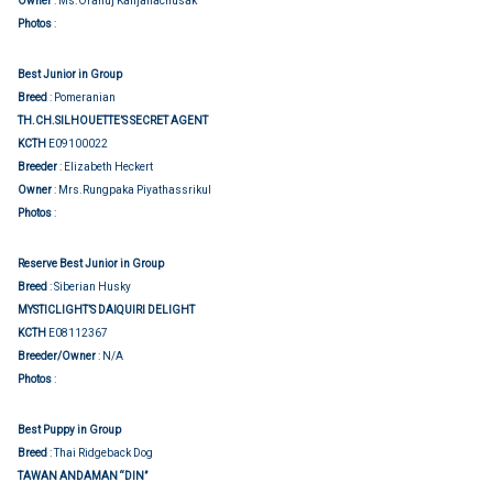
Owner
: Ms.Oranuj Kanjanachusak
Group judging
Photos
:
Best Junior in Group
Breed
: Pomeranian
TH.CH.SILHOUETTE’S SECRET AGENT
KCTH
E09100022
Breeder
: Elizabeth Heckert
Owner
: Mrs.Rungpaka Piyathassrikul
Group judging
Photos
:
Reserve Best Junior in Group
Breed
: Siberian Husky
MYSTICLIGHT’S DAIQUIRI DELIGHT
KCTH
E08112367
Breeder/Owner
: N/A
Group judging
Photos
:
Best Puppy in Group
Breed
: Thai Ridgeback Dog
TAWAN ANDAMAN “DIN”