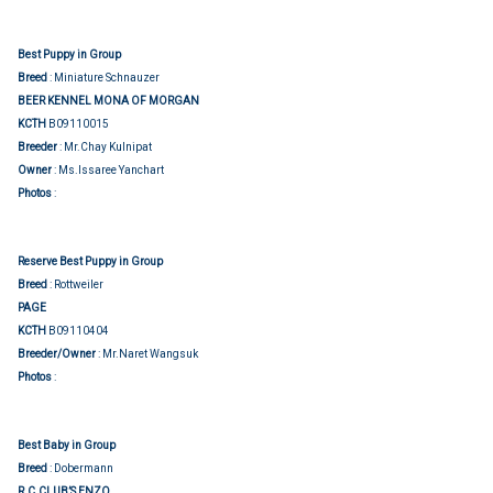
Best Puppy in Group
Breed
: Miniature Schnauzer
BEER KENNEL MONA OF MORGAN
KCTH
B09110015
Breeder
: Mr.Chay Kulnipat
Owner
: Ms.Issaree Yanchart
Group judging
Photos
:
Reserve Best Puppy in Group
Breed
: Rottweiler
PAGE
KCTH
B09110404
Breeder/Owner
: Mr.Naret Wangsuk
Group judging
Photos
:
Best Baby in Group
Breed
: Dobermann
R.C.CLUB’S ENZO