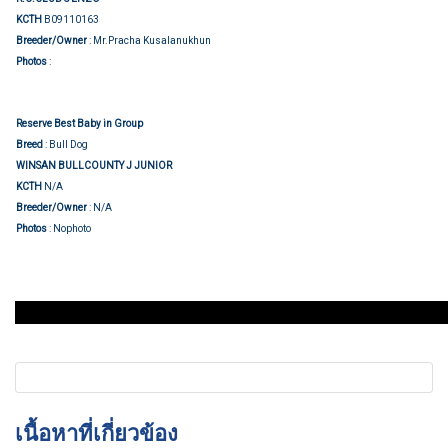
KCTH
B09110163
Breeder/Owner
: Mr.Pracha Kusalanukhun
Group judging
Photos
:
Reserve Best Baby in Group
Breed
: Bull Dog
WINSAN BULLCOUNTY J JUNIOR
KCTH
N/A
Breeder/Owner
: N/A
Photos
: Nophoto
เนื้อหาที่เกี่ยวข้อง