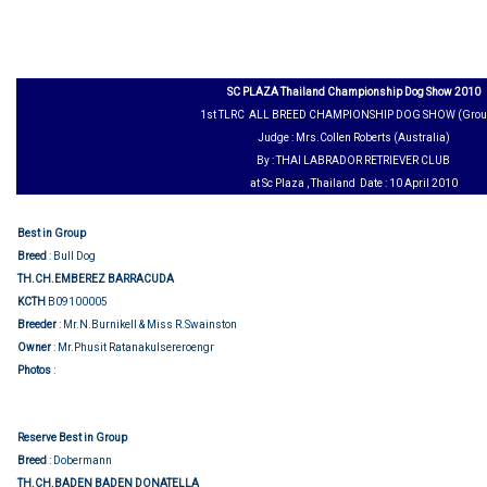
SC PLAZA Thailand Championship Dog Show 2010
1st TLRC ALL BREED CHAMPIONSHIP DOG SHOW (Grou
Judge : Mrs.Collen Roberts (Australia)
By : THAI LABRADOR RETRIEVER CLUB
at Sc Plaza , Thailand Date : 10 April 2010
Best in Group
Breed
: Bull Dog
TH.CH.EMBEREZ BARRACUDA
KCTH
B09100005
Breeder
: Mr.N.Burnikell & Miss R.Swainston
Owner
: Mr.Phusit Ratanakulsereroengr
Group judging
Photos
:
Reserve Best in Group
Breed
: Dobermann
TH.CH.BADEN BADEN DONATELLA