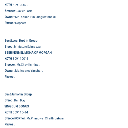
KCTH
B09100020
Breeder
: Javier Farin
Owner
: Mr.Thananirun Rungrostanakul
Photos
: Nophoto
Best Local Bred in Group
Breed
: Miniature Schnauzer
BEER KENNEL MONA OF MORGAN
KCTH
B09110015
Breeder
: Mr.Chay Kulnipat
Owner
: Ms.Issaree Yanchart
Group judging
Photos
:
Best Junior in Group
Breed
: Bull Dog
SINGBURI DONUS
KCTH
B09110464
Breeder/Owner
: Mr.Phanuwat Chaithipakorn
Group judging
Photos
: