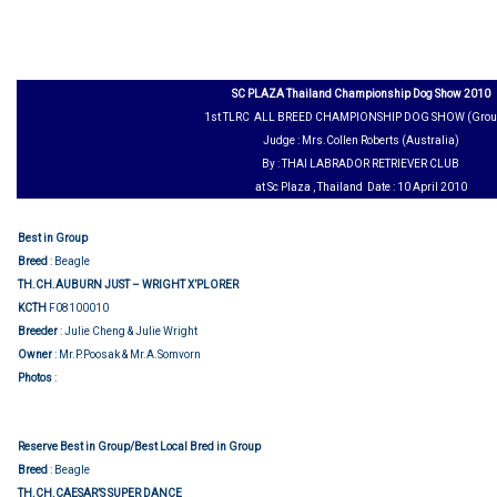
SC PLAZA Thailand Championship Dog Show 2010
1st TLRC ALL BREED CHAMPIONSHIP DOG SHOW (Grou
Judge : Mrs.Collen Roberts (Australia)
By : THAI LABRADOR RETRIEVER CLUB
at Sc Plaza , Thailand Date : 10 April 2010
Best in Group
Breed
: Beagle
TH.CH.AUBURN JUST – WRIGHT X’PLORER
KCTH
F08100010
Breeder
: Julie Cheng & Julie Wright
Owner
: Mr.P.Poosak & Mr.A.Somvorn
Group judging
Photos
:
Reserve Best in Group/
Best Local Bred in Group
Breed
: Beagle
TH.CH.CAESAR’S SUPER DANCE