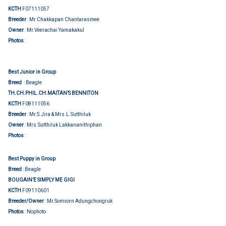
KCTH
F07111057
Breeder
: Mr.Chakkapan Chantarasmee
Owner
: Mr.Veerachai Yamakakul
Group judging
Photos
:
Best Junior in Group
Breed
: Beagle
TH.CH.PHIL.CH.MAITAN’S BENNITON
KCTH
F08111056
Breeder
: Mr.S.Jira & Mrs.L.Sutthiluk
Owner
: Mrs.Sutthiluk Lakkananithiphan
Group judging
Photos
:
Best Puppy in Group
Breed
:
Beagle
BOUGAIN’E SIMPLY ME GIGI
KCTH
F09110601
Breeder/Owner
: Mr.Somvorn Adungchongruk
Photos
: Nophoto