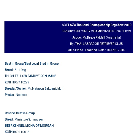
SC PLAZA Thailand Championship Dog Show 2010
GROUP 2 SPECIALTY CHAMPIONSHIP DOG SHOW
Judge : Mr.Bruce Riddell (Australia)
By : THAI LABRADOR RETRIEVER CLUB
at Sc Plaza , Thailand Date : 10 April 2010
Best in Group/Best Local Bred in Group
Breed
: Bull Dog
TH.CH.FELLOW FAMILY “IRON MAN”
KCTH
B07110299
Breeder/Owner
: Mr.Natapon Eakpanichkit
Photos
: Nophoto
Reserve Best in Group
Breed
: Miniature Schnauzer
BEER KENNEL MONA OF MORGAN
KCTH
B09110015