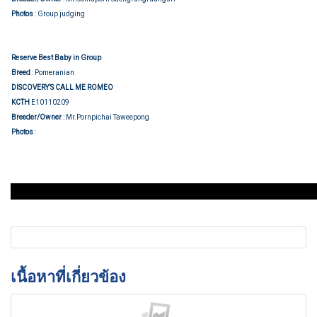
Photos
: Group judging
Reserve Best Baby in Group
Breed
: Pomeranian
DISCOVERY’S CALL ME ROMEO
KCTH
E10110209
Breeder/Owner
: Mr.Pornpichai Taweepong
Group judging
Photos
:
เนื้อหาที่เกี่ยวข้อง