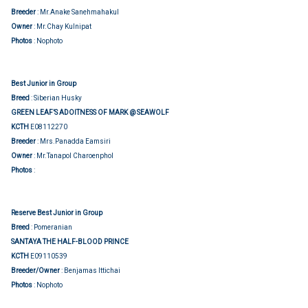
Breeder
: Mr.Anake Sanehmahakul
Owner
: Mr.Chay Kulnipat
Photos
: Nophoto
Best Junior in Group
Breed
: Siberian Husky
GREEN LEAF’S ADOITNESS OF MARK @ SEAWOLF
KCTH
E08112270
Breeder
: Mrs.Panadda Eamsiri
Owner
: Mr.Tanapol Charoenphol
Show judging
Photos
:
Reserve Best Junior in Group
Breed
: Pomeranian
SANTAYA THE HALF-BLOOD PRINCE
KCTH
E09110539
Breeder/Owner
: Benjamas Ittichai
Photos
: Nophoto