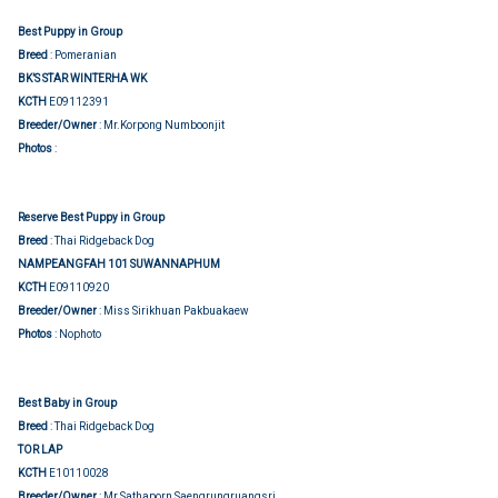
Best Puppy in Group
Breed
: Pomeranian
BK’S STAR WINTERHA WK
KCTH
E09112391
Breeder/Owner
: Mr.Korpong Numboonjit
Group judging
Photos
:
Reserve Best Puppy in Group
Breed
: Thai Ridgeback Dog
NAMPEANGFAH 101 SUWANNAPHUM
KCTH
E09110920
Breeder/Owner
: Miss Sirikhuan Pakbuakaew
Photos
: Nophoto
Best Baby in Group
Breed
: Thai Ridgeback Dog
TOR LAP
KCTH
E10110028
Breeder/Owner
: Mr.Sathaporn Saengrungruangsri