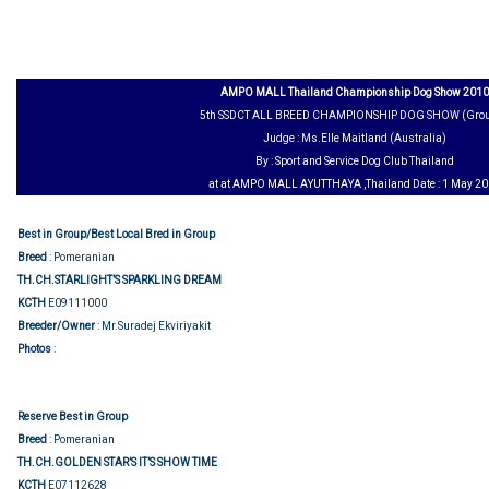
AMPO MALL Thailand Championship Dog Show 2010
5th SSDCT ALL BREED CHAMPIONSHIP DOG SHOW (Grou
Judge : Ms.Elle Maitland (Australia)
By : Sport and Service Dog Club Thailand
at at AMPO MALL AYUTTHAYA ,Thailand Date : 1 May 2
Best in Group/
Best Local Bred in Group
Breed
: Pomeranian
TH.CH.STARLIGHT’S SPARKLING DREAM
KCTH
E09111000
Breeder/Owner
:
Mr.Suradej Ekviriyakit
Show judging
Photos
:
Reserve Best in Group
Breed
: Pomeranian
TH.CH.GOLDEN STAR’S IT’S SHOW TIME
KCTH
E07112628