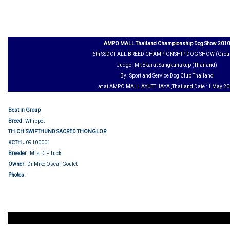
AMPO MALL Thailand Championship Dog Show 2010
6th SSDCT ALL BREED CHAMPIONSHIP DOG SHOW (Grou
Judge : Mr.Ekarat Sangkunakup (Thailand)
By : Sport and Service Dog Club Thailand
at at AMPO MALL AYUTTHAYA ,Thailand Date : 1 May 2
Best in Group
Breed
: Whippet
TH.CH.SWIFTHUND SACRED THONGLOR
KCTH
J09100001
Breeder
: Mrs.D.F.Tuck
Owner
: Dr.Mike Oscar Goulet
Group judging
Photos
: