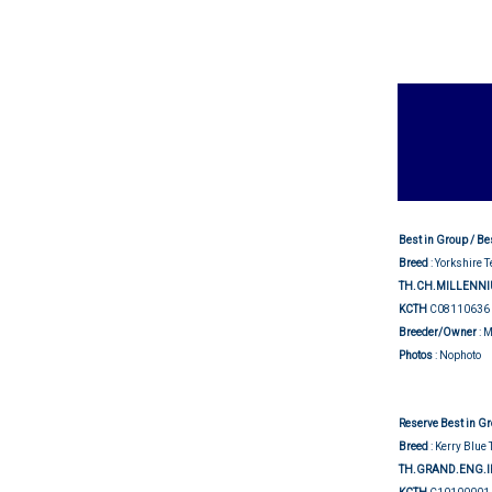
Best in Group / Be
Breed
: Yorkshire T
TH.CH.MILLENNI
KCTH
C08110636
Breeder/Owner
: 
Photos
: Nophoto
Reserve Best in G
Breed
: Kerry Blue 
TH.GRAND.ENG.I