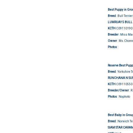
Best Puppy in Gro
Breed
: Bull Terrier
LUMRUAY 5 BULL 
KCTH
C09110190
Breeder
: Miss Ma
Owner
: Ms.Chonn
Group j
Photos
:
Reserve Best Pupp
Breed
: Yorkshire T
RUNCHANA N SUN
KCTH
C09110550
Breeder/Owner
: 
Photos
: Nophoto
Best Baby in Grou
Breed
: Norwich Te
SIAM STAR CARA