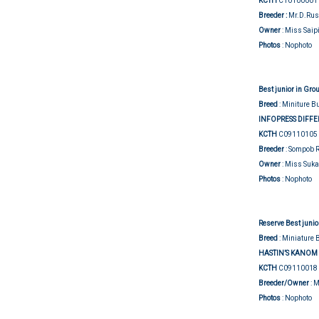
KCTH
C10100001
Breeder :
Mr.D.Rus
Owner
: Miss Sai
Photos
: Nophoto
Best junior in Gro
Breed
: Miniture Bu
INFOPRESS DIFFE
KCTH
C09110105
Breeder
: Sompob 
Owner
: Miss Suk
Photos
: Nophoto
Reserve Best junio
Breed
: Miniature B
HASTIN’S KANOM
KCTH
C09110018
Breeder/Owner
: 
Photos
: Nophoto