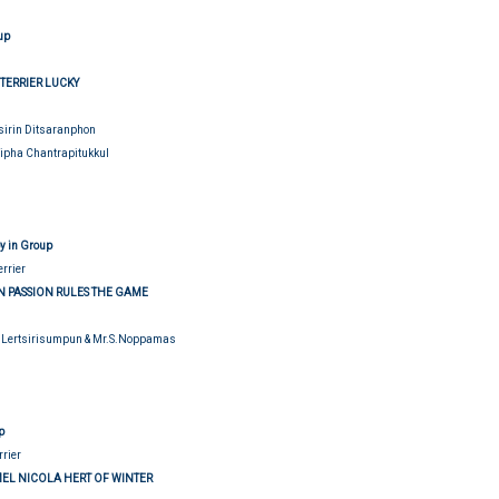
up
TERRIER LUCKY
sirin Ditsaranphon
ipha Chantrapitukkul
udging
y in Group
errier
 PASSION RULES THE GAME
R.Lertsirisumpun & Mr.S.Noppamas
p
rrier
MEL NICOLA HERT OF WINTER