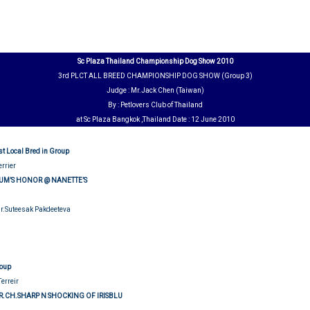
Sc Plaza Thailand Championship Dog Show 2010
3rd PLCT ALL BREED CHAMPIONSHIP DOG SHOW (Group 3)
Judge : Mr.Jack Chen (Taiwan)
By : Petlovers Club of Thailand
at Sc Plaza Bangkok ,Thailand Date : 12 June 2010
st Local Bred in Group
errier
UM’S HONOR @ NANETTE’S
Mr.Suteesak Pakdeeteva
roup
Terreir
R.CH.SHARP N SHOCKING OF IRISBLU