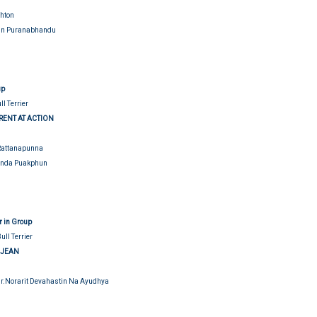
hton
pin Puranabhandu
up
ll Terrier
RENT AT ACTION
Rattanapunna
anda Puakphun
r in Group
ull Terrier
 JEAN
Mr.Norarit Devahastin Na Ayudhya