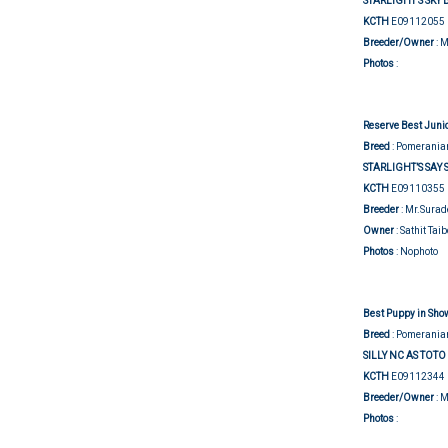
STARLIGHT’S SKY
KCTH
E09112055
Breeder/Owner
: 
Show j
Photos
:
Reserve Best Junio
Breed
:
Pomerania
STARLIGHT’S SAY 
KCTH
E09110355
Breeder
: Mr.Surad
Owner
: Sathit Ta
Photos
: Nophoto
Best Puppy in Show
Breed
: Pomerania
SILLY NC AS TOTO
KCTH
E09112344
Breeder/Owner
: 
Show j
Photos
: