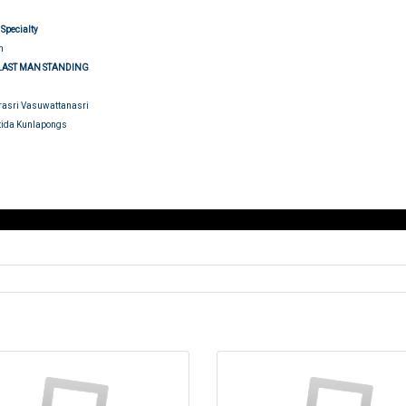
Specialty
n
LAST MAN STANDING
rasri Vasuwattanasri
atida Kunlapongs
udging