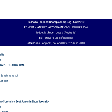
Sc Plaza Thailand Championship Dog Show 2010
POMERANIAN SPECIALTY CHAMPIONSHIP DOG SHOW
Judge : Mr.Robert Lucas (Australia)
By : Petlovers Club of Thailand
at Sc Plaza Bangkok ,Thailand Date : 12 June 2010
alty
n
AR’S IT’S SHOW TIME
e Sanehmahakul
ulnipat
udging
ow Specialty /
Best Junior in Show Specialty
n