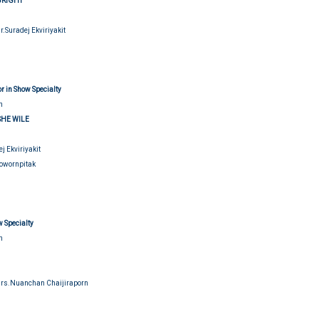
 BRIGHT
Mr.Suradej Ekviriyakit
udging
r in Show Specialty
n
SHE WILE
ej Ekviriyakit
ibowornpitak
 Specialty
n
Mrs.Nuanchan Chaijiraporn
udging