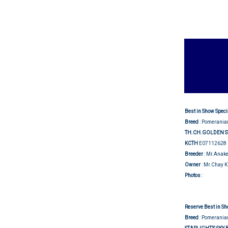
Best in Show Speci
Breed
: Pomerania
TH.CH.GOLDEN ST
KCTH
E07112628
Breeder
: Mr.Anak
Owner
: Mr.Chay K
Show j
Photos
:
Reserve Best in Sh
Breed
:
Pomerania