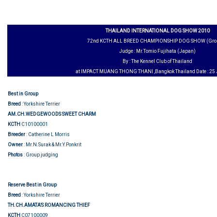
THAILAND INTERNATIONAL DOG SHOW 2010
72nd KCTH ALL BREED CHAMPIONSHIP DOG SHOW (Grou
Judge : Mr.Tomio Fujihata (Japan)
By : The Kennel Club of Thailand
at IMPACT MUANG THONG THANI ,Bangkok Thailand Date : 25 
Best in Group
Breed
: Yorkshire Terrier
AM.CH.WEDGEWOODS SWEET CHARM
KCTH
C10100001
Breeder
: Catherine L Morris
Owner
: Mr.N.Surak & Mr.Y.Ponkrit
Photos
: Group judging
Reserve Best in Group
Breed
: Yorkshire Terrier
TH.CH.AMATA’S ROMANCING THIEF
KCTH
C07100009