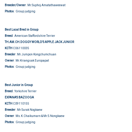
Breeder/Owner
: Mr.Suphoj Amatathaweewat
Photos
: Group judging
Best Local Bred in Group
Breed
: American Staffordshire Terrier
TH.AM.CH.DOGGY WORLD’S APPLE JACK JUNIOR
KCTH
C06110035
Breeder
: Mr.Jumpon Kongchumchuan
Owner
: Mr.Kriangsak Europapat
Photos
: Group judging
Best Junior in Group
Breed
: Yorkshire Terrier
EXPANA’S BAZOOGA
KCTH
C09110155
Breeder
: Mr.Surak Nogkaew
Owner
: Ms.K.Chaikumarn & Mr.S.Nongkaew
Photos
: Group judging