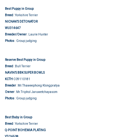
Best Puppy in Group
Breed
: Yorkshire Terrier
NICNAK’S DETONATOR
WU314647
Breeder/Owner
: Laurie Hunter
Photos
: Group judging
Reserve Best Puppy in Group
Breed
: Bull Terrier
NAVIN’S BBK SUPER BOWLS
KCTH
C09110181
Breeder
: Mr.Thaweephong Klongpratya
Owner
: Mr.Triphol Jaruwetchayasom
Photos
: Group judging
Best Baby in Group
Breed
: Yorkshire Terrier
Q-POINT BOHEMIA PLATING
YT/26508