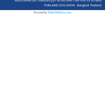
ขอสงวนสิทธิ์ในการเผยแพร่รูปภาพ และบทความต่างๆจากเว็บไซต์นี้
THAILAND DOG SHOW : Bangkok Thailand
Powered by
MakeWebEasy.com