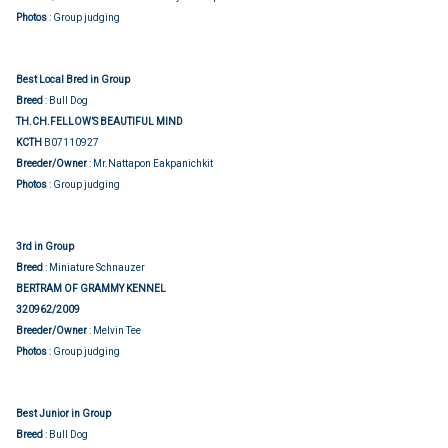
Photos
: Group judging
Best Local Bred in Group
Breed
: Bull Dog
TH.CH.FELLOW’S BEAUTIFUL MIND
KCTH
B07110927
Breeder/Owner
: Mr.Nattapon Eakpanichkit
Photos
: Group judging
3rd in Group
Breed
: Miniature Schnauzer
BERTRAM OF GRAMMY KENNEL
320962/2009
Breeder/Owner
: Melvin Tee
Photos
: Group judging
Best Junior in Group
Breed
: Bull Dog