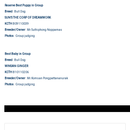
Reserve Best Puppy in Group
Breed
: Bull Dog
SUN’S THE CORP OF DREAMWORK
KCTH
B09110039
Breeder/Owner
: Mr.Suthiphong Noppamas
Photos
: Group judging
Best Baby in Group
Breed
: Bull Dog
WINSAN GINGER
KCTH
B10110206
Breeder/Owner
: Mr.Komsan Pongpattananurak
Photos
: Group judging