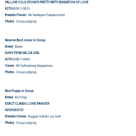
FALLOW COLD STONE’S PRETTY PATTY SENSATION OF LOVE
KCTH
B09110501
Breeder/Owner
: Mr.Nattapon Eakpanichkit
Photos
: Group judging
Reserve Best Junior in Group
Breed
: Boxer
SUN’S TIERA SALZA GIRL
KCTH
B08110043
Owner
: Mr.Suthiphong Noppamas
Photos
: Group judging
Best Puppy in Group
Breed
: Bull Dog
EXACT CLASSIC LONE RANGER
NP24056701
Breeder/Owner
: Auggie Gatt & Lisa Gatt
Photos
: Group judging