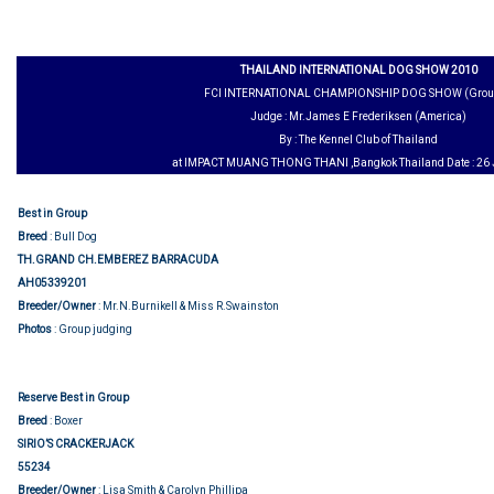
THAILAND INTERNATIONAL DOG SHOW 2010
FCI INTERNATIONAL CHAMPIONSHIP DOG SHOW (Grou
Judge : Mr.James E Frederiksen (America)
By : The Kennel Club of Thailand
at IMPACT MUANG THONG THANI ,Bangkok Thailand Date : 26 
Best in Group
Breed
: Bull Dog
TH.GRAND CH.EMBEREZ BARRACUDA
AH05339201
Breeder/Owner
: Mr.N.Burnikell & Miss R.Swainston
Photos
: Group judging
Reserve Best in Group
Breed
: Boxer
SIRIO’S CRACKERJACK
55234
Breeder/Owner
: Lisa Smith & Carolyn Phillipa