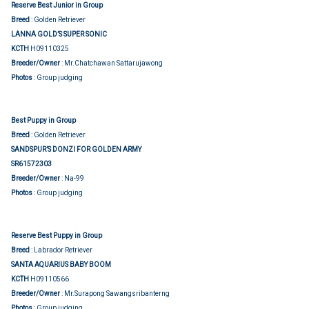
Reserve Best Junior in Group
Breed
: Golden Retriever
LANNA GOLD’S SUPER SONIC
KCTH
H09110325
Breeder/Owner
: Mr.Chatchawan Sattarujawong
Photos
: Group judging
Best Puppy in Group
Breed
: Golden Retriever
SANDSPUR’S DONZI FOR GOLDEN ARMY
SR61572303
Breeder/Owner
: Na-99
Photos
: Group judging
Reserve Best Puppy in Group
Breed
: Labrador Retriever
SANTA AQUARIUS BABY BOOM
KCTH
H09110566
Breeder/Owner
: Mr.Surapong Sawangsribanterng
Photos
: Group judging