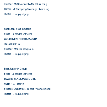
Breeder
: Mr.S.Nattiwat & Mr.S.Surapong
Owner
: Mr.Surapong Sawangsribanterng
Photos
: Group judging
Best Local Bred in Group
Breed
: Labrador Retriever
GOLDENEYE HERBU ZADORA
PKR.VIII-23107
Breeder
: Monika Dowgiallo
Photos
: Group judging
Best Junior in Group
Breed
: Labrador Retriever
TAVARIS BLACK MAGIC GIRL
KCTH
H09110442
Breeder/Owner
: Mr.Prasert Phoomiekasak
Photos
: Group judging