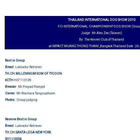
THAILAND INTERNATIONAL DOG SHOW 2010
FCI INTERNATIONAL CHAMPIONSHIP DOG SHOW (Grou
Judge : Mr.Alex Zee (Taiwan)
By : The Kennel Club of Thailand
at IMPACT MUANG THONG THANI ,Bangkok Thailand Date : 26 
Best in Group
Breed
: Labrador Retriever
TH.CH.MILLENNIUM SOM OF TYCOON
KCTH
H07110109
Breeder
: Mr.Prayad Poonpol
Owner
: Mr.Wachara Tangsuphoom
Photos
: Group judging
Reserve Best in Group
Breed
: Labrador Retriever
TH.CH.SANTA LEGA NEW YORK
SH11/0006