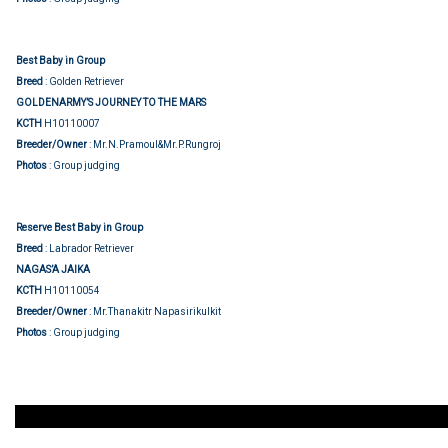
Best Baby in Group
Breed
: Golden Retriever
GOLDENARMY’S JOURNEY TO THE MARS
KCTH
H10110007
Breeder/Owner
: Mr.N.Pramoul&Mr.P.Rungroj
Photos
: Group judging
Reserve Best Baby in Group
Breed
: Labrador Retriever
NAGAS’A JAIKA
KCTH
H10110054
Breeder/Owner
: Mr.Thanakitr Napasirikulkit
Photos
: Group judging