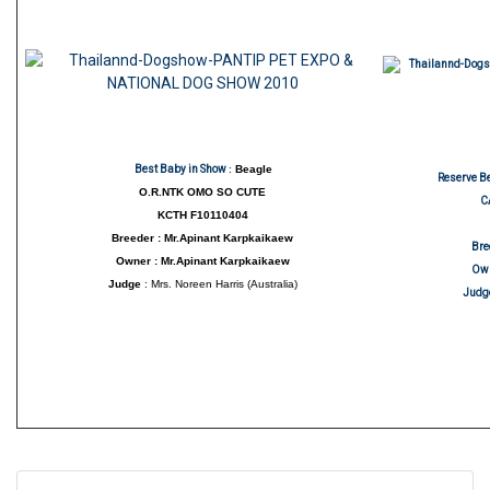
Best Baby in Show
:
Beagle
Reserve B
O.R.NTK OMO SO CUTE
C
KCTH F10110404
Breeder : Mr.Apinant Karpkaikaew
Bre
Owner : Mr.Apinant Karpkaikaew
Ow
Judge
: Mrs. Noreen Harris (Australia)
Judg