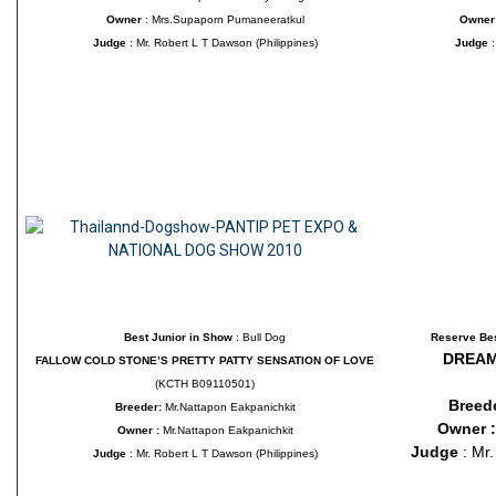
Owner
: Mrs.Supaporn Pumaneeratkul
Owner
Judge
: Mr. Robert L T Dawson (Philippines)
Judge
Best Junior in Show
: Bull Dog
Reserve Bes
DREAM
FALLOW COLD STONE’S PRETTY PATTY SENSATION OF LOVE
(KCTH B09110501)
Breed
Breeder:
Mr.Nattapon Eakpanichkit
Owner :
Owner :
Mr.Nattapon Eakpanichkit
Judge
: Mr
Judge
: Mr. Robert L T Dawson (Philippines)