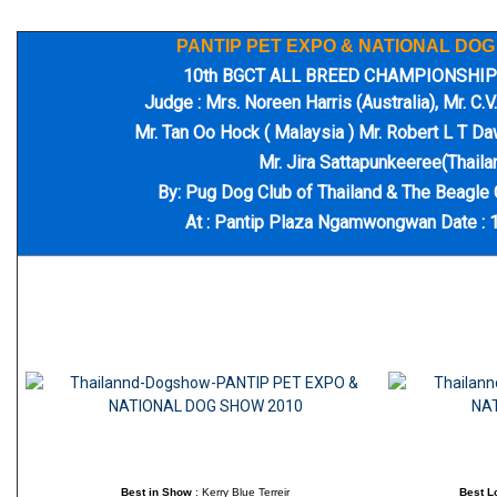
PANTIP PET EXPO & NATIONAL DOG
10th BGCT ALL BREED CHAMPIONSHI
Judge : Mrs. Noreen Harris (Australia), Mr. C.V
Mr. Tan Oo Hock ( Malaysia )
Mr. Robert L T Daw
Mr. Jira Sattapunkeeree(Thaila
By: Pug Dog Club of Thailand & The Beagle 
At : Pantip Plaza Ngamwongwan Date : 
Best in Show
: Kerry Blue Terreir
Best L