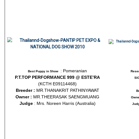
: Pomeranian
Best Puppy in Show
Reser
P.T.TOP PERFORMANCE 999 @ ESTE’RA
SI
(KCTH E09114468)
Breeder :
MR.THANAKRIT PATHINYAWAT
B
Owner :
MR.THEERASAK SAENGMUANG
Own
Judge
: Mrs. Noreen Harris (Australia)
Jud