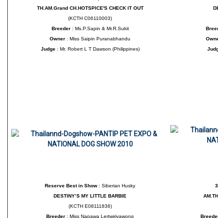
TH.AM.Grand CH.HOTSPICE'S CHECK IT OUT
D
(KCTH C06110003)
Breeder
: Ms.P.Sapin & Mr.R.Sukit
Bree
Owner
: Miss Saipin Puranabhandu
Own
Judge
: Mr. Robert L T Dawson (Philippines)
Jud
Reserve Best in Show
: Siberian Husky
3
DESTINY’S MY LITTLE BARBIE
AM.TH
(KCTH E08111836)
Breeder
: Miss Napawa Lertwiriyawong
Breede