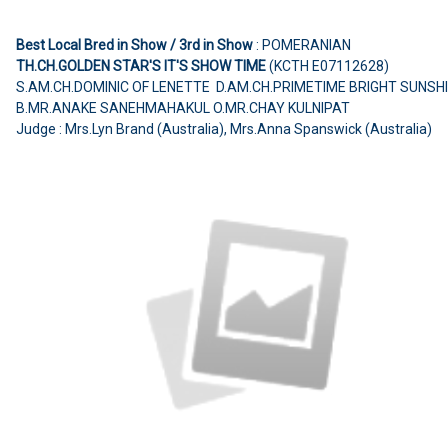
Best Local Bred in Show / 3rd in Show
: POMERANIAN
TH.CH.GOLDEN STAR'S IT'S SHOW TIME
(KCTH E07112628)
S.AM.CH.DOMINIC OF LENETTE D.AM.CH.PRIMETIME BRIGHT SUNSH
B.MR.ANAKE SANEHMAHAKUL O.MR.CHAY KULNIPAT
Judge : Mrs.Lyn Brand (Australia), Mrs.Anna Spanswick (Australia)