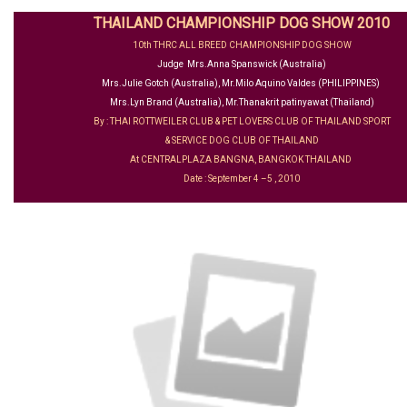
THAILAND CHAMPIONSHIP DOG SHOW 2010
10th THRC ALL BREED CHAMPIONSHIP DOG SHOW
Judge Mrs.Anna Spanswick (Australia)
Mrs.Julie Gotch (Australia), Mr.Milo Aquino Valdes (PHILIPPINES)
Mrs.Lyn Brand (Australia), Mr.Thanakrit patinyawat (Thailand)
By : THAI ROTTWEILER CLUB & PET LOVERS CLUB OF THAILAND SPORT
& SERVICE DOG CLUB OF THAILAND
At CENTRALPLAZA BANGNA, BANGKOK THAILAND
Date : September 4 –5 , 2010