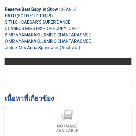
Reserve Best Baby in Show :
BEAGLE
PATO
(KCTH F10110449)
S.TH.CH.CAESAR'S SUPER DANCE
D.LANBUR MISS DIXIE OF PUPPYLOVE
B.MR.V.YAMAKAKUL&MR.C.CHANTARASMEE
O.MR.V.YAMAKAKUL&MR.C.CHANTARASMEE
Judge Mrs.Anna Spanswick (Australia)
เนื้อหาที่เกี่ยวข้อง