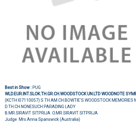
Best in Show :
PUG
WLD.EUR.INT.SLOK.TH.GR.CH.WOODSTOCK UN.LTD WOODNOTE SY
(KCTH I07110057) S.TH.AM.CH.BOWTIE'S WOODSTOCK MEMORIES
D.TH.CH.NONESUCH PARADING LADY
B.MR.SIRAVIT SITPRIJA O.MR.SIRAVIT SITPRIJA
Judge Mrs.Anna Spanswick (Australia)