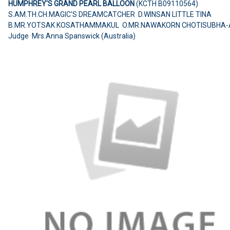
HUMPHREY'S GRAND PEARL BALLOON
(KCTH B09110564)
S.AM.TH.CH.MAGIC'S DREAMCATCHER D.WINSAN LITTLE TINA
B.MR.YOTSAK KOSATHAMMAKUL O.MR.NAWAKORN CHOTISUBHA
Judge Mrs.Anna Spanswick (Australia)