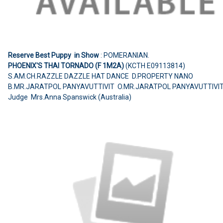
Reserve Best Puppy in Show
: POMERANIAN.
PHOENIX'S THAI TORNADO (F 1M2A)
(KCTH E09113814)
S.AM.CH.RAZZLE DAZZLE HAT DANCE D.PROPERTY NANO
B.MR.JARATPOL PANYAVUTTIVIT O.MR.JARATPOL PANYAVUTTIVI
Judge Mrs.Anna Spanswick (Australia)