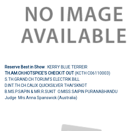
Reserve Best in Show
: KERRY BLUE TERREIR
TH.AM.CH.HOTSPICE'S CHECK IT OUT
(KCTH C06110003)
S.TH.GRAND.CH.TORUM'S ELECTRIK BILL
D.INT.TH.CH.CALIX QUICKSILVER THAI'SKNOT
B.MS.P.SAPIN & MR.R.SUKIT O.MISS SAIPIN PURANABHANDU
Judge Mrs.Anna Spanswick (Australia)